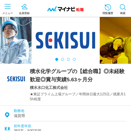
メニュー
会員登録
閲覧履歴
検索
積水化学グループの【総合職】◎未経験
歓迎◎賞与実績5.63ヶ月分
積水水口化工株式会社
★東証プライム上場グループ／年間休日最大125日／残業月1
5h程度
勤務地
滋賀県
初年度年収
350万～500万円