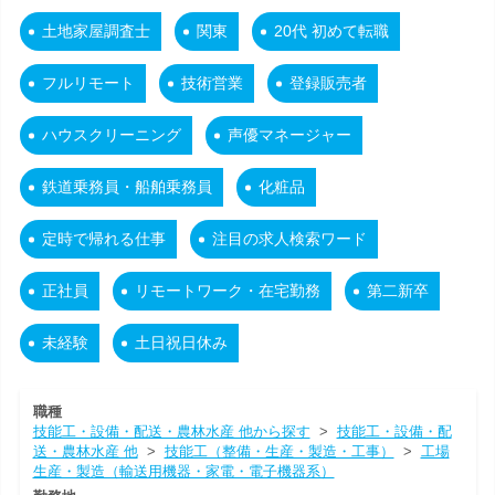
土地家屋調査士
関東
20代 初めて転職
フルリモート
技術営業
登録販売者
ハウスクリーニング
声優マネージャー
鉄道乗務員・船舶乗務員
化粧品
定時で帰れる仕事
注目の求人検索ワード
正社員
リモートワーク・在宅勤務
第二新卒
未経験
土日祝日休み
職種
技能工・設備・配送・農林水産 他から探す
>
技能工・設備・配
送・農林水産 他
>
技能工（整備・生産・製造・工事）
>
工場
生産・製造（輸送用機器・家電・電子機器系）