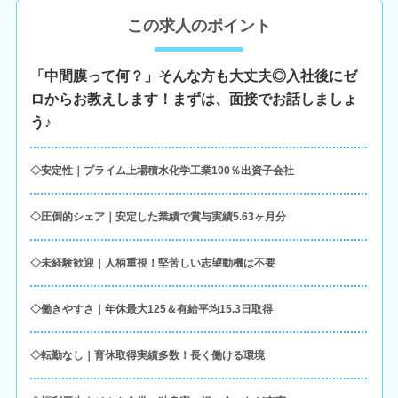
この求人のポイント
「中間膜って何？」そんな方も大丈夫◎入社後にゼ
ロからお教えします！まずは、面接でお話しましょ
う♪
◇安定性｜プライム上場積水化学工業100％出資子会社
◇圧倒的シェア｜安定した業績で賞与実績5.63ヶ月分
◇未経験歓迎｜人柄重視！堅苦しい志望動機は不要
◇働きやすさ｜年休最大125＆有給平均15.3日取得
◇転勤なし｜育休取得実績多数！長く働ける環境