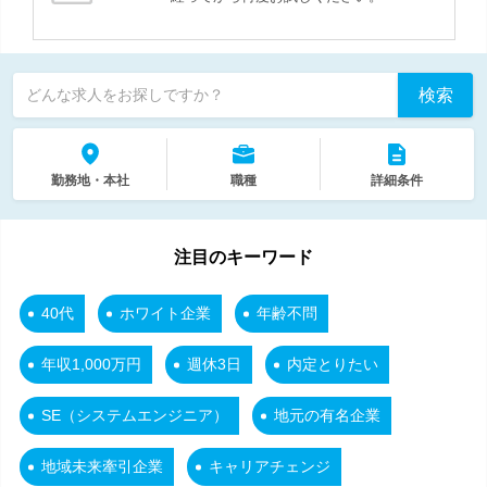
検索
どんな求人をお探しですか？
勤務地・本社
職種
詳細条件
注目のキーワード
40代
ホワイト企業
年齢不問
年収1,000万円
週休3日
内定とりたい
SE（システムエンジニア）
地元の有名企業
地域未来牽引企業
キャリアチェンジ