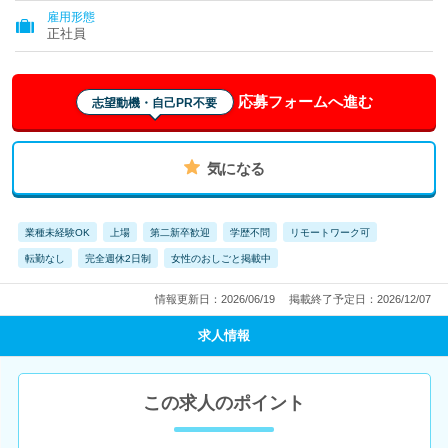
雇用形態
正社員
応募フォームへ進む
志望動機・自己PR不要
気になる
業種未経験OK
上場
第二新卒歓迎
学歴不問
リモートワーク可
転勤なし
完全週休2日制
女性のおしごと掲載中
情報更新日：2026/06/19
掲載終了予定日：2026/12/07
求人情報
この求人のポイント