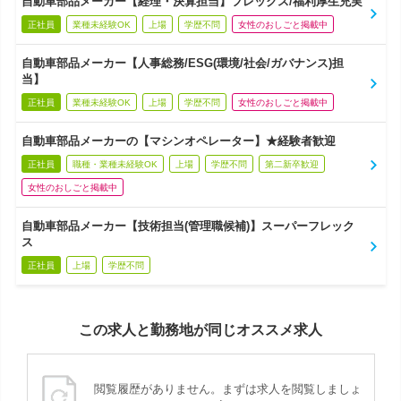
自動車部品メーカー【経理・決算担当】フレックス/福利厚生充実
正社員
業種未経験OK
上場
学歴不問
女性のおしごと掲載中
自動車部品メーカー【人事総務/ESG(環境/社会/ガバナンス)担
当】
正社員
業種未経験OK
上場
学歴不問
女性のおしごと掲載中
自動車部品メーカーの【マシンオペレーター】★経験者歓迎
正社員
職種・業種未経験OK
上場
学歴不問
第二新卒歓迎
女性のおしごと掲載中
自動車部品メーカー【技術担当(管理職候補)】スーパーフレック
ス
正社員
上場
学歴不問
この求人と勤務地が同じオススメ求人
閲覧履歴がありません。まずは求人を閲覧しましょ