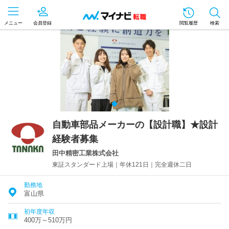
メニュー
会員登録
閲覧履歴
検索
自動車部品メーカーの【設計職】★設計
経験者募集
田中精密工業株式会社
東証スタンダード上場｜年休121日｜完全週休二日
勤務地
富山県
初年度年収
400万～510万円