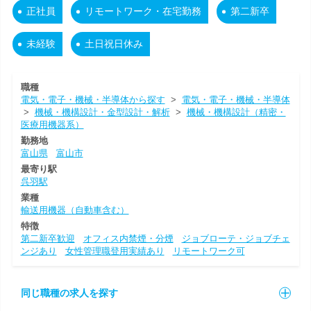
正社員
リモートワーク・在宅勤務
第二新卒
未経験
土日祝日休み
職種
電気・電子・機械・半導体から探す
>
電気・電子・機械・半導体
>
機械・機構設計・金型設計・解析
>
機械・機構設計（精密・
医療用機器系）
勤務地
富山県
富山市
最寄り駅
呉羽駅
業種
輸送用機器（自動車含む）
特徴
第二新卒歓迎
オフィス内禁煙・分煙
ジョブローテ・ジョブチェ
ンジあり
女性管理職登用実績あり
リモートワーク可
同じ職種の求人を探す