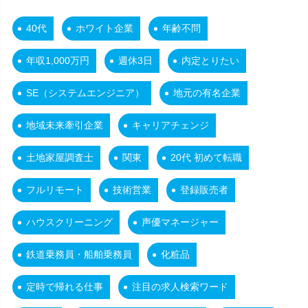
40代
ホワイト企業
年齢不問
年収1,000万円
週休3日
内定とりたい
SE（システムエンジニア）
地元の有名企業
地域未来牽引企業
キャリアチェンジ
土地家屋調査士
関東
20代 初めて転職
フルリモート
技術営業
登録販売者
ハウスクリーニング
声優マネージャー
鉄道乗務員・船舶乗務員
化粧品
定時で帰れる仕事
注目の求人検索ワード