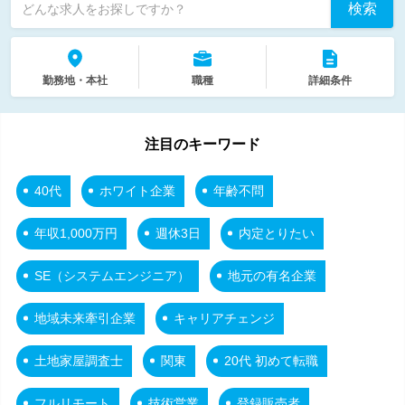
検索
どんな求人をお探しですか？
勤務地・本社
職種
詳細条件
注目のキーワード
40代
ホワイト企業
年齢不問
年収1,000万円
週休3日
内定とりたい
SE（システムエンジニア）
地元の有名企業
地域未来牽引企業
キャリアチェンジ
土地家屋調査士
関東
20代 初めて転職
フルリモート
技術営業
登録販売者