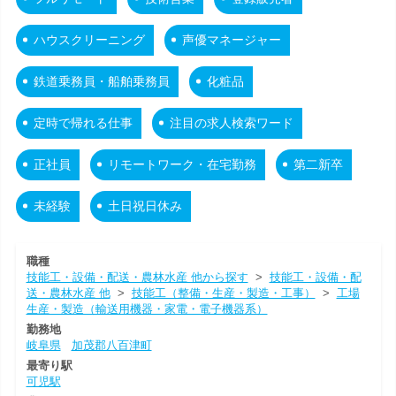
ハウスクリーニング
声優マネージャー
鉄道乗務員・船舶乗務員
化粧品
定時で帰れる仕事
注目の求人検索ワード
正社員
リモートワーク・在宅勤務
第二新卒
未経験
土日祝日休み
職種
技能工・設備・配送・農林水産 他から探す
>
技能工・設備・配
送・農林水産 他
>
技能工（整備・生産・製造・工事）
>
工場
生産・製造（輸送用機器・家電・電子機器系）
勤務地
岐阜県
加茂郡八百津町
最寄り駅
可児駅