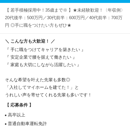
【 若手積極採用中！35歳まで※ 】★未経験歓迎！〈年収例〉
20代後半：500万円／30代前半：600万円／40代前半：700万
円 ◎手に職をつけたい方もぜひ★
＼ こんな方も大歓迎！ ／
『 手に職をつけてキャリアを築きたい 』
『 安定企業で腰を据えて働きたい 』
『 家庭も大切にしながら活躍したい 』
そんな希望を叶えた先輩も多数◎
「入社してマイホームを建てた！」と
うれしい声を寄せてくれる先輩も多いです！
【 応募条件 】
高卒以上
普通自動車運転免許