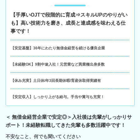
【手厚いOJTで段階的に育成⇒スキルUPのやりがい
も】高い技術力を磨き、成長と達成感を味わえる仕
事です！
【安定基盤】36年にわたり無借金経営を続ける優良企業
【未経験OK】9割中途入社！元営業など異業種出身多数
【休み充実】土日休/年3回長期休暇/育産休取得実績有
【安定収入】しっかり上がる給与。手当や賞与も充実！
＜ 無借金経営企業で安定◎＞入社後は先輩がしっかりサ
ポート！未経験転職してきた先輩も多数活躍中です！
不安なこと、何でも聞いてください