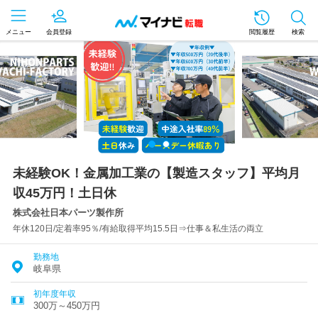
メニュー
会員登録
閲覧履歴
検索
未経験OK！金属加工業の【製造スタッフ】平均月
収45万円！土日休
株式会社日本パーツ製作所
年休120日/定着率95％/有給取得平均15.5日⇒仕事＆私生活の両立
勤務地
岐阜県
初年度年収
300万～450万円