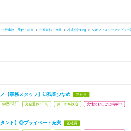
一般事務・受付・秘書
一般事務・庶務
株式会社Ling
＼オフィスワークデビュー
迎／【事務スタッフ】◎残業少なめ
正社員
学歴不問
完全週休2日制
第二新卒歓迎
女性のおしごと掲載中
スタント】◎プライベート充実
正社員