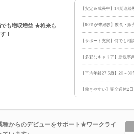
【安定＆成長中】14期連続
【90％が未経験】飲食・販
禍でも増収増益 ★将来も
ます！
【サポート充実】何でも相
【多彩なキャリア】新規事業、
【平均年齢27.5歳】20～
【働きやすい】完全週休2
業種からのデビューをサポート★ワークライ
っています♪