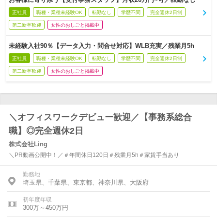
正社員
職種・業種未経験OK
転勤なし
学歴不問
完全週休2日制
第二新卒歓迎
女性のおしごと掲載中
未経験入社90％【データ入力・問合せ対応】WLB充実／残業月5h
正社員
職種・業種未経験OK
転勤なし
学歴不問
完全週休2日制
第二新卒歓迎
女性のおしごと掲載中
＼オフィスワークデビュー歓迎／【事務系総合
職】◎完全週休2日
株式会社Ling
＼PR動画公開中！／＃年間休日120日＃残業月5h＃家賃手当あり
勤務地
埼玉県、千葉県、東京都、神奈川県、大阪府
初年度年収
300万～450万円