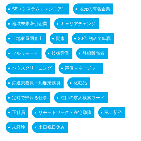
SE（システムエンジニア）
地元の有名企業
地域未来牽引企業
キャリアチェンジ
土地家屋調査士
関東
20代 初めて転職
フルリモート
技術営業
登録販売者
ハウスクリーニング
声優マネージャー
鉄道乗務員・船舶乗務員
化粧品
定時で帰れる仕事
注目の求人検索ワード
正社員
リモートワーク・在宅勤務
第二新卒
未経験
土日祝日休み