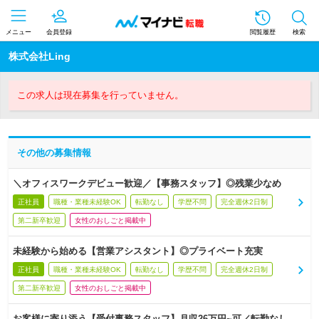
メニュー
会員登録
閲覧履歴
検索
株式会社Ling
この求人は現在募集を行っていません。
その他の募集情報
＼オフィスワークデビュー歓迎／【事務スタッフ】◎残業少なめ
正社員
職種・業種未経験OK
転勤なし
学歴不問
完全週休2日制
第二新卒歓迎
女性のおしごと掲載中
未経験から始める【営業アシスタント】◎プライベート充実
正社員
職種・業種未経験OK
転勤なし
学歴不問
完全週休2日制
第二新卒歓迎
女性のおしごと掲載中
お客様に寄り添う【受付事務スタッフ】月収26万円~可／転勤なし