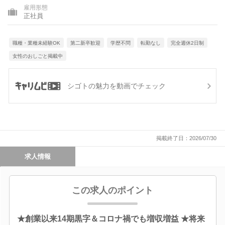
雇用形態
正社員
職種・業種未経験OK
第二新卒歓迎
学歴不問
転勤なし
完全週休2日制
女性のおしごと掲載中
シゴトの魅力を動画でチェック
掲載終了日：2026/07/30
求人情報
この求人のポイント
★創業以来14期黒字＆コロナ禍でも増収増益 ★将来