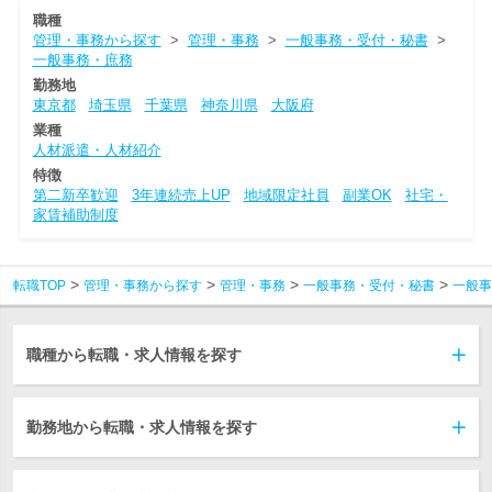
職種
管理・事務から探す
>
管理・事務
>
一般事務・受付・秘書
>
一般事務・庶務
勤務地
東京都
埼玉県
千葉県
神奈川県
大阪府
業種
人材派遣・人材紹介
特徴
第二新卒歓迎
3年連続売上UP
地域限定社員
副業OK
社宅・
家賃補助制度
転職TOP
管理・事務から探す
管理・事務
一般事務・受付・秘書
一般事
職種から転職・求人情報を探す
勤務地から転職・求人情報を探す