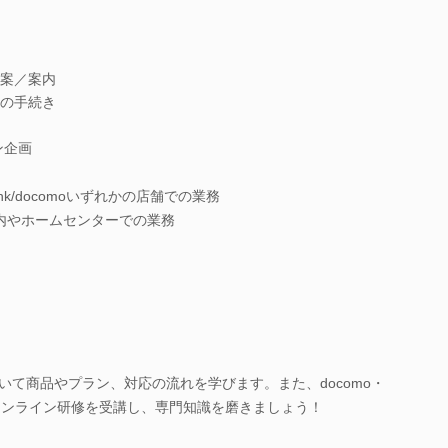
案／案内
の手続き
ン企画
ank/docomoいずれかの店舗での業務
設内やホームセンターでの業務
いて商品やプラン、対応の流れを学びます。また、docomo・
ア毎のオンライン研修を受講し、専門知識を磨きましょう！