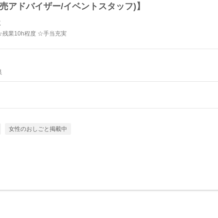
売アドバイザー/イベントスタッフ)】
社
☆残業10h程度 ☆手当充実
県
女性のおしごと掲載中