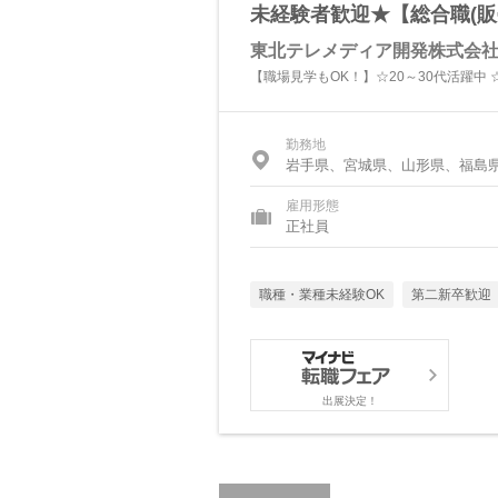
未経験者歓迎★【総合職(販
東北テレメディア開発株式会
【職場見学もOK！】☆20～30代活躍中 
勤務地
岩手県、宮城県、山形県、福島
雇用形態
正社員
職種・業種未経験OK
第二新卒歓迎
出展決定！