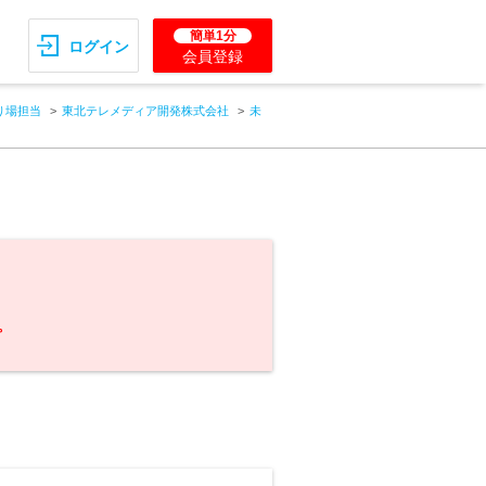
簡単1分
ログイン
会員登録
り場担当
東北テレメディア開発株式会社
未
。