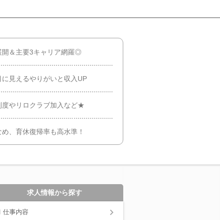
展開＆主要3キャリア網羅◎
に見えるやりがいと収入UP
制度やリロクラブ加入など★
なめ、育休復帰率も高水準！
求人情報から探す
仕事内容