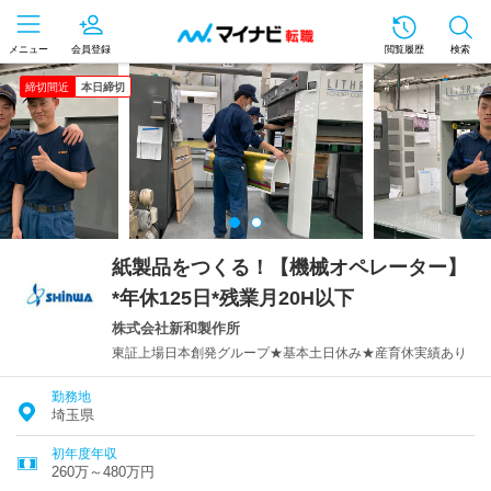
メニュー
会員登録
閲覧履歴
検索
締切間近
本日締切
紙製品をつくる！【機械オペレーター】
*年休125日*残業月20H以下
株式会社新和製作所
東証上場日本創発グループ★基本土日休み★産育休実績あり
勤務地
埼玉県
初年度年収
260万～480万円