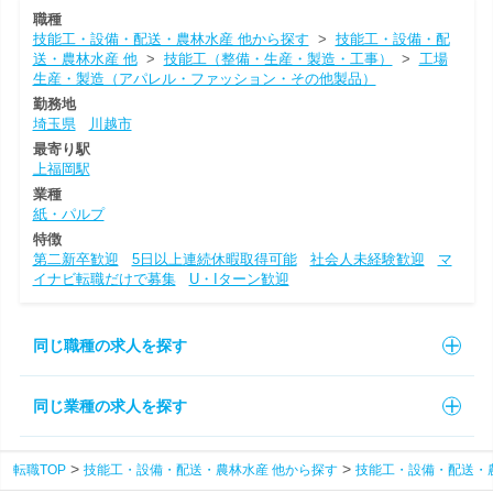
職種
技能工・設備・配送・農林水産 他から探す
>
技能工・設備・配
送・農林水産 他
>
技能工（整備・生産・製造・工事）
>
工場
生産・製造（アパレル・ファッション・その他製品）
勤務地
埼玉県
川越市
最寄り駅
上福岡駅
業種
紙・パルプ
特徴
第二新卒歓迎
5日以上連続休暇取得可能
社会人未経験歓迎
マ
イナビ転職だけで募集
U・Iターン歓迎
同じ職種の求人を探す
同じ業種の求人を探す
転職TOP
技能工・設備・配送・農林水産 他から探す
技能工・設備・配送・