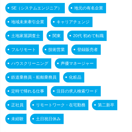
SE（システムエンジニア）
地元の有名企業
地域未来牽引企業
キャリアチェンジ
土地家屋調査士
関東
20代 初めて転職
フルリモート
技術営業
登録販売者
ハウスクリーニング
声優マネージャー
鉄道乗務員・船舶乗務員
化粧品
定時で帰れる仕事
注目の求人検索ワード
正社員
リモートワーク・在宅勤務
第二新卒
未経験
土日祝日休み