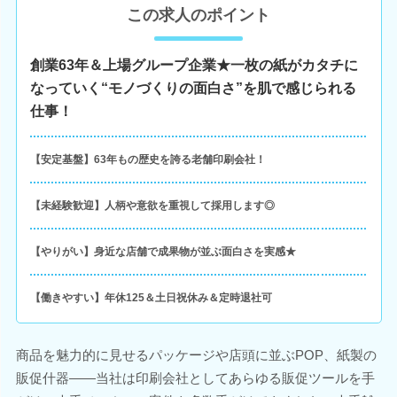
この求人のポイント
創業63年＆上場グループ企業★一枚の紙がカタチに
なっていく“モノづくりの面白さ”を肌で感じられる
仕事！
【安定基盤】63年もの歴史を誇る老舗印刷会社！
【未経験歓迎】人柄や意欲を重視して採用します◎
【やりがい】身近な店舗で成果物が並ぶ面白さを実感★
【働きやすい】年休125＆土日祝休み＆定時退社可
商品を魅力的に見せるパッケージや店頭に並ぶPOP、紙製の
販促什器――当社は印刷会社としてあらゆる販促ツールを手