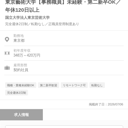
東京藝術大学【事務職員】未経験・第二新卒OK／
年休120日以上
国立大学法人東京芸術大学
完全週休2日制／転勤なし／正職員登用制度あり
勤務地
東京都
初年度年収
348万～420万円
雇用形態
契約社員
職種・業種未経験OK
第二新卒歓迎
リモートワーク可
転勤なし
完全週休2日制
掲載終了日：2026/07/06
求人情報