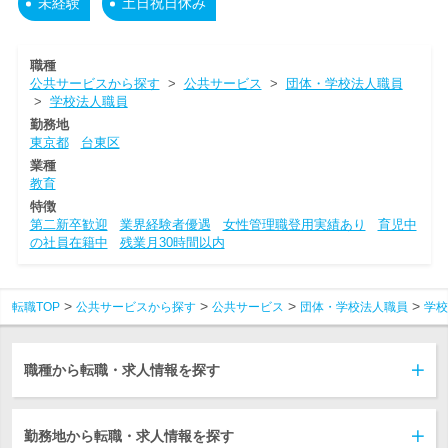
未経験
土日祝日休み
職種
公共サービスから探す
>
公共サービス
>
団体・学校法人職員
>
学校法人職員
勤務地
東京都
台東区
業種
教育
特徴
第二新卒歓迎
業界経験者優遇
女性管理職登用実績あり
育児中
の社員在籍中
残業月30時間以内
転職TOP
公共サービスから探す
公共サービス
団体・学校法人職員
学校
職種から転職・求人情報を探す
勤務地から転職・求人情報を探す