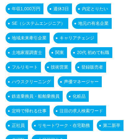
年収1,000万円
週休3日
内定とりたい
SE（システムエンジニア）
地元の有名企業
地域未来牽引企業
キャリアチェンジ
土地家屋調査士
関東
20代 初めて転職
フルリモート
技術営業
登録販売者
ハウスクリーニング
声優マネージャー
鉄道乗務員・船舶乗務員
化粧品
定時で帰れる仕事
注目の求人検索ワード
正社員
リモートワーク・在宅勤務
第二新卒