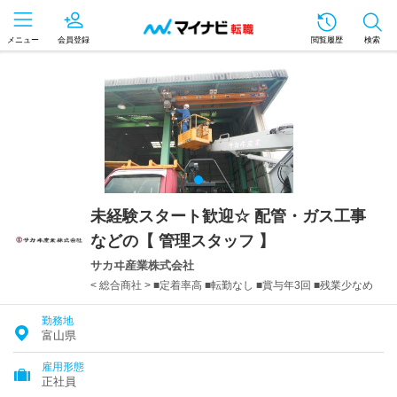
メニュー
会員登録
閲覧履歴
検索
未経験スタート歓迎☆ 配管・ガス工事
などの【 管理スタッフ 】
サカヰ産業株式会社
< 総合商社 > ■定着率高 ■転勤なし ■賞与年3回 ■残業少なめ
勤務地
富山県
雇用形態
正社員