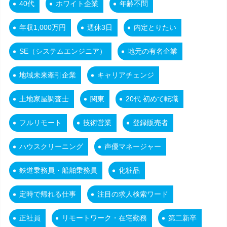
40代
ホワイト企業
年齢不問
年収1,000万円
週休3日
内定とりたい
SE（システムエンジニア）
地元の有名企業
地域未来牽引企業
キャリアチェンジ
土地家屋調査士
関東
20代 初めて転職
フルリモート
技術営業
登録販売者
ハウスクリーニング
声優マネージャー
鉄道乗務員・船舶乗務員
化粧品
定時で帰れる仕事
注目の求人検索ワード
正社員
リモートワーク・在宅勤務
第二新卒