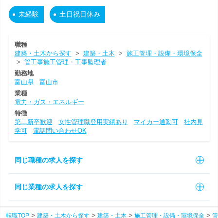
未経験
土日祝日休み
職種
建築・土木から探す
>
建築・土木
>
施工管理・設備・環境保全
>
管工事施工管理・工事監理者
勤務地
富山県
富山市
業種
電力・ガス・エネルギー
特徴
第二新卒歓迎
女性管理職登用実績あり
マイカー通勤可
社内見
学可
電話問い合わせOK
同じ職種の求人を探す
同じ業種の求人を探す
転職TOP
建築・土木から探す
建築・土木
施工管理・設備・環境保全
管