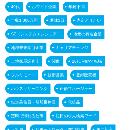
40代
ホワイト企業
年齢不問
年収1,000万円
週休3日
内定とりたい
SE（システムエンジニア）
地元の有名企業
地域未来牽引企業
キャリアチェンジ
土地家屋調査士
関東
20代 初めて転職
フルリモート
技術営業
登録販売者
ハウスクリーニング
声優マネージャー
鉄道乗務員・船舶乗務員
化粧品
定時で帰れる仕事
注目の求人検索ワード
正社員
リモートワーク・在宅勤務
第二新卒