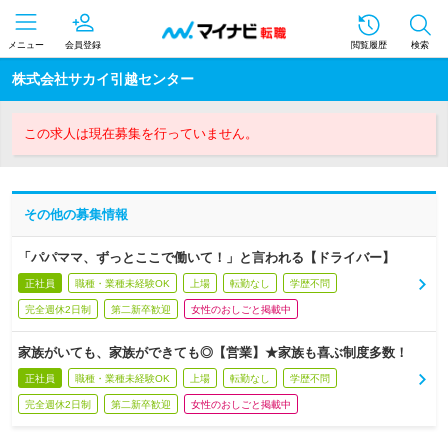
メニュー
会員登録
閲覧履歴
検索
株式会社サカイ引越センター
この求人は現在募集を行っていません。
その他の募集情報
「パパママ、ずっとここで働いて！」と言われる【ドライバー】
正社員
職種・業種未経験OK
上場
転勤なし
学歴不問
完全週休2日制
第二新卒歓迎
女性のおしごと掲載中
家族がいても、家族ができても◎【営業】★家族も喜ぶ制度多数！
正社員
職種・業種未経験OK
上場
転勤なし
学歴不問
完全週休2日制
第二新卒歓迎
女性のおしごと掲載中