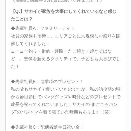
＼実際に活躍中の社員に聞いてみました！／
【Q.】サカイが家族を大事にしてくれているなと感じ
たことは？
◆先輩社員A：ファミリーデイ！
社員の家族も招待し、エリアごとに大規模なお祭りを開
催してくれました！
ヨーヨー釣り・射的・迷路・たこ焼き・焼きそばな
ど…。想像を超えるクオリティで、子どもも大喜びでし
た！
◆先輩社員B：進学時のプレゼント！
私の父もサカイで働いていたのですが、私の幼少期の頃
から節目節目でパンダグッズや時計などのプレゼントで
成長を祝ってくれていました！サカイの”まごころパン
ダ”のパジャマを着て寝ていた時期もあります（笑）
◆先輩社員C：配偶者誕生日祝い金！