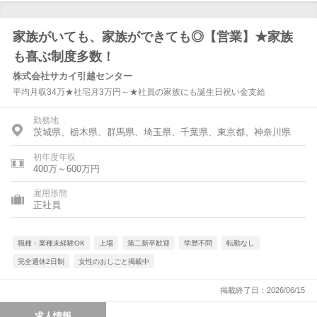
家族がいても、家族ができても◎【営業】★家族
も喜ぶ制度多数！
株式会社サカイ引越センター
平均月収34万★社宅月3万円～★社員の家族にも誕生日祝い金支給
勤務地
茨城県、栃木県、群馬県、埼玉県、千葉県、東京都、神奈川県
初年度年収
400万～600万円
雇用形態
正社員
職種・業種未経験OK
上場
第二新卒歓迎
学歴不問
転勤なし
完全週休2日制
女性のおしごと掲載中
掲載終了日：2026/06/15
求人情報