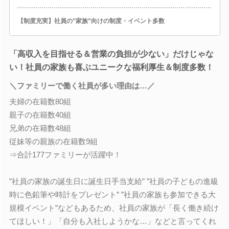
【制度充実】社員の”家族”向けの制度・イベント多数
「高収入を目指せる＆営業の負担が少ない」だけじゃな
い！社員の家族も喜ぶユニークな福利厚生＆制度多数！
＼ファミリーで働く社員が多い理由は…／
夫婦の在籍数80組
親子の在籍数40組
兄弟の在籍数48組
従妹等の親族の在籍数9組
⇒合計177ファミリーが活躍中！
”社員の家族の誕生日に誕生日手当支給” ”社員の子どもの進級
時に色鉛筆や時計をプレゼント” ”社員の家族も参加できる大
規模イベント”などもあるため、社員の家族が「長く働き続け
てほしい！」「自分も入社しようかな…」などと言ってくれ