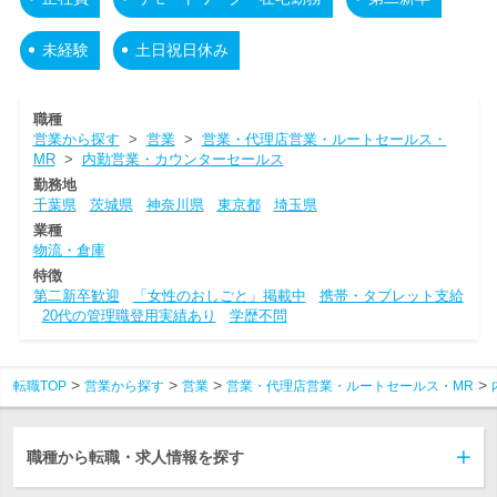
未経験
土日祝日休み
職種
営業から探す
>
営業
>
営業・代理店営業・ルートセールス・
MR
>
内勤営業・カウンターセールス
勤務地
千葉県
茨城県
神奈川県
東京都
埼玉県
業種
物流・倉庫
特徴
第二新卒歓迎
「女性のおしごと」掲載中
携帯・タブレット支給
20代の管理職登用実績あり
学歴不問
転職TOP
営業から探す
営業
営業・代理店営業・ルートセールス・MR
職種から転職・求人情報を探す