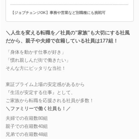
【ジョブチェンジOK】事務や営業など別職種にも挑戦可
＼人生を変える転職を／社員の”家族”も大切にする社風
だから、親子や夫婦で在籍している社員は177組！
「身体を動かす仕事が好き」
「慣れ親しんだ街で働きたい」
そんな方にピッタリな当社！
東証プライム上場の安定感があるから
『生活が安定する仕事』として、
ご家族から転職を応援される社員が多数！
＼ファミリーで働く社員も！／
夫婦での在籍数80組
親子での在籍数40組
兄弟での在籍数48組