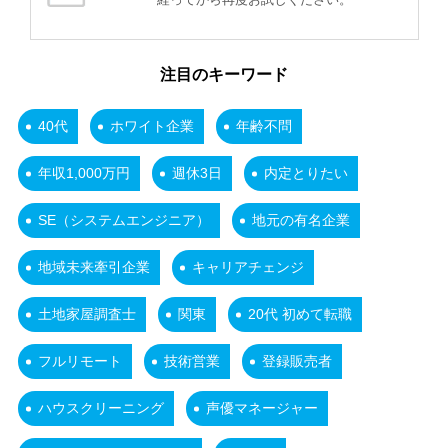
注目のキーワード
40代
ホワイト企業
年齢不問
年収1,000万円
週休3日
内定とりたい
SE（システムエンジニア）
地元の有名企業
地域未来牽引企業
キャリアチェンジ
土地家屋調査士
関東
20代 初めて転職
フルリモート
技術営業
登録販売者
ハウスクリーニング
声優マネージャー