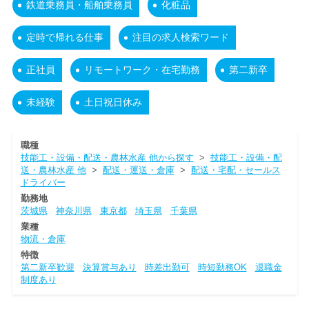
鉄道乗務員・船舶乗務員
化粧品
定時で帰れる仕事
注目の求人検索ワード
正社員
リモートワーク・在宅勤務
第二新卒
未経験
土日祝日休み
職種
技能工・設備・配送・農林水産 他から探す
>
技能工・設備・配
送・農林水産 他
>
配送・運送・倉庫
>
配送・宅配・セールス
ドライバー
勤務地
茨城県
神奈川県
東京都
埼玉県
千葉県
業種
物流・倉庫
特徴
第二新卒歓迎
決算賞与あり
時差出勤可
時短勤務OK
退職金
制度あり