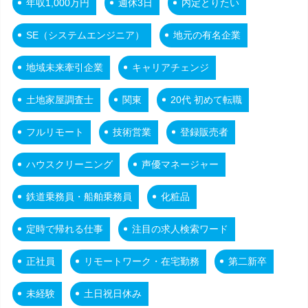
年収1,000万円
週休3日
内定とりたい
SE（システムエンジニア）
地元の有名企業
地域未来牽引企業
キャリアチェンジ
土地家屋調査士
関東
20代 初めて転職
フルリモート
技術営業
登録販売者
ハウスクリーニング
声優マネージャー
鉄道乗務員・船舶乗務員
化粧品
定時で帰れる仕事
注目の求人検索ワード
正社員
リモートワーク・在宅勤務
第二新卒
未経験
土日祝日休み