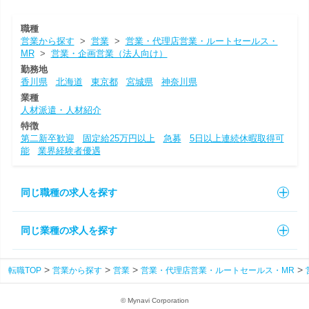
職種
営業から探す
>
営業
>
営業・代理店営業・ルートセールス・
MR
>
営業・企画営業（法人向け）
勤務地
香川県
北海道
東京都
宮城県
神奈川県
業種
人材派遣・人材紹介
特徴
第二新卒歓迎
固定給25万円以上
急募
5日以上連続休暇取得可
能
業界経験者優遇
同じ職種の求人を探す
同じ業種の求人を探す
転職TOP
営業から探す
営業
営業・代理店営業・ルートセールス・MR
© Mynavi Corporation