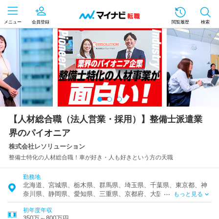
メニュー
会員登録
閲覧履歴
検索
【人材総合職（法人営業・採用）】整備士派遣業
界のパイオニア
株式会社レソリューション
整備士特化の人材総合職！車が好き・人も好きという方の天職
勤務地
北海道、宮城県、栃木県、群馬県、埼玉県、千葉県、東京都、神
奈川県、静岡県、愛知県、三重県、京都府、大阪府、兵庫県、広
もっと見る
島県、香川県、福岡県
初年度年収
350万～800万円