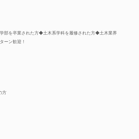
学部を卒業された方◆土木系学科を履修された方◆土木業界
Iターン歓迎！
の方