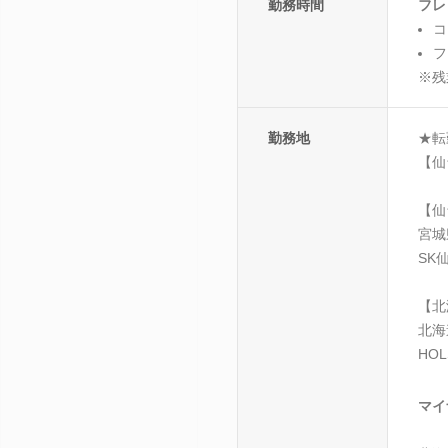
勤務時間
フレ
コ
フ
※残
勤務地
★転
【仙
【仙
宮城
SK
【北
北海
HOL
マイ