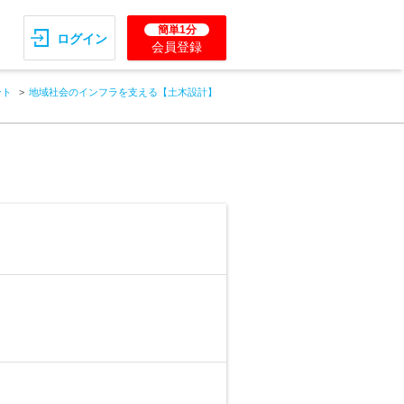
簡単1分
ログイン
会員登録
ント
地域社会のインフラを支える【土木設計】