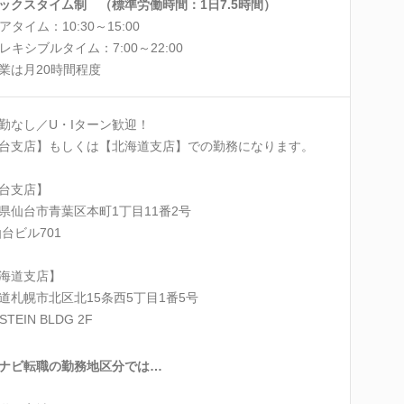
ックスタイム制 （標準労働時間：1日7.5時間）
アタイム：10:30～15:00
レキシブルタイム：7:00～22:00
業は月20時間程度
勤なし／U・Iターン歓迎！
台支店】もしくは【北海道支店】での勤務になります。
台支店】
県仙台市青葉区本町1丁目11番2号
仙台ビル701
海道支店】
道札幌市北区北15条西5丁目1番5号
STEIN BLDG 2F
ナビ転職の勤務地区分では…