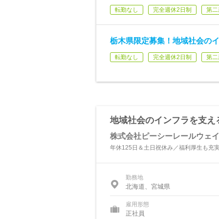
転勤なし
完全週休2日制
第二
栃木県限定募集！地域社会の
転勤なし
完全週休2日制
第二
地域社会のインフラを支え
株式会社ピーシーレールウェ
年休125日＆土日祝休み／福利厚生も充
勤務地
北海道、宮城県
雇用形態
正社員