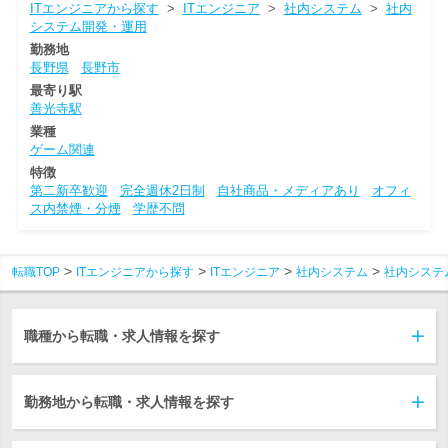
ITエンジニアから探す
>
ITエンジニア
>
社内システム
>
社内
システム開発・運用
勤務地
長野県
長野市
最寄り駅
善光寺駅
業種
ゲーム関連
特徴
第二新卒歓迎
完全週休2日制
自社商品・メディアあり
オフィ
ス内禁煙・分煙
学歴不問
転職TOP
ITエンジニアから探す
ITエンジニア
社内システム
社内システ
職種から転職・求人情報を探す
勤務地から転職・求人情報を探す