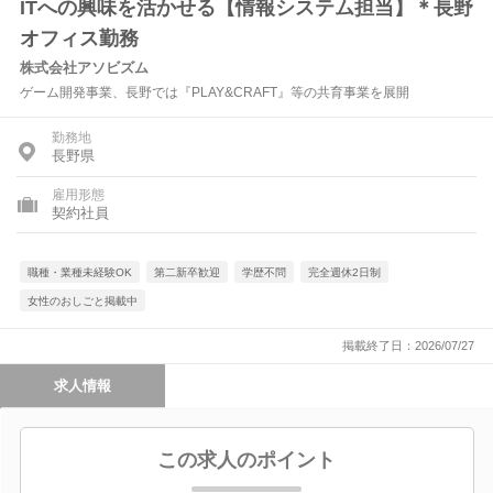
ITへの興味を活かせる【情報システム担当】＊長野
オフィス勤務
株式会社アソビズム
ゲーム開発事業、長野では『PLAY&CRAFT』等の共育事業を展開
勤務地
長野県
雇用形態
契約社員
職種・業種未経験OK
第二新卒歓迎
学歴不問
完全週休2日制
女性のおしごと掲載中
掲載終了日：2026/07/27
求人情報
この求人のポイント