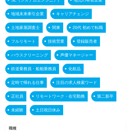
地域未来牽引企業
キャリアチェンジ
土地家屋調査士
関東
20代 初めて転職
フルリモート
技術営業
登録販売者
ハウスクリーニング
声優マネージャー
鉄道乗務員・船舶乗務員
化粧品
定時で帰れる仕事
注目の求人検索ワード
正社員
リモートワーク・在宅勤務
第二新卒
未経験
土日祝日休み
職種