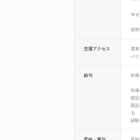
マイ
長野
交通アクセス
電車
バス
給与
年俸2
年俸
固定
固定
る
経験
昇給・賞与
昇給