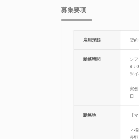
募集要項
雇用形態
契約
勤務時間
シフ
9：
※イ
実働
日
勤務地
【マ
＜横
長野