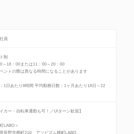
社員
ト制
00～18：00または11：00～20：00
ベントの際は異なる時間になることがあります
：1日あたり8時間 平均勤務日数：1ヶ月あたり18日～22
イカー・自転車通勤も可！／UIターン歓迎】
町LABO＞
県長野市横町210 アソビズム横町LABO