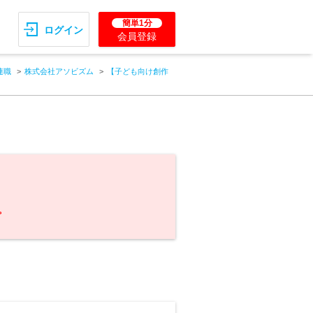
簡単1分
ログイン
会員登録
連職
株式会社アソビズム
【子ども向け創作
。