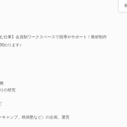
む仕事】会員制ワークスペースで指導やサポート！教材制作
関わります♪
務
りの研究
ど
ーキャンプ、映画塾など）の企画、運営