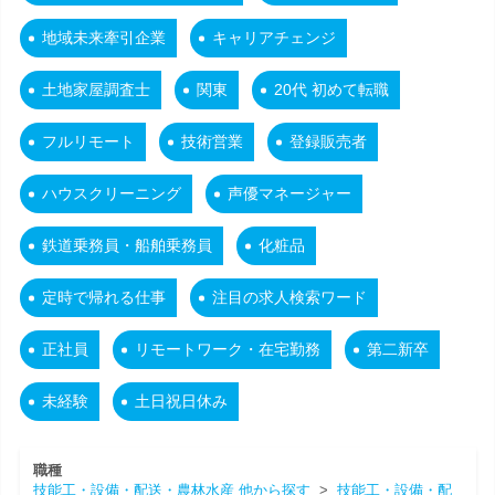
地域未来牽引企業
キャリアチェンジ
土地家屋調査士
関東
20代 初めて転職
フルリモート
技術営業
登録販売者
ハウスクリーニング
声優マネージャー
鉄道乗務員・船舶乗務員
化粧品
定時で帰れる仕事
注目の求人検索ワード
正社員
リモートワーク・在宅勤務
第二新卒
未経験
土日祝日休み
職種
技能工・設備・配送・農林水産 他から探す
>
技能工・設備・配