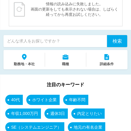
情報の読み込みに失敗しました。
画面の更新をしても表示されない場合は、しばらく
経ってから再度お試しください。
検索
どんな求人をお探しですか？
勤務地・本社
職種
詳細条件
注目のキーワード
40代
ホワイト企業
年齢不問
年収1,000万円
週休3日
内定とりたい
SE（システムエンジニア）
地元の有名企業