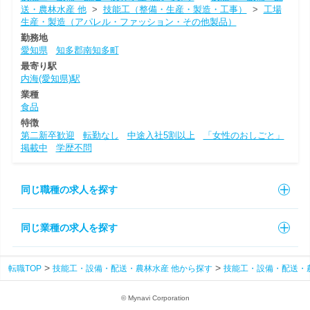
送・農林水産 他
>
技能工（整備・生産・製造・工事）
>
工場
生産・製造（アパレル・ファッション・その他製品）
勤務地
愛知県
知多郡南知多町
最寄り駅
内海(愛知県)駅
業種
食品
特徴
第二新卒歓迎
転勤なし
中途入社5割以上
「女性のおしごと」
掲載中
学歴不問
同じ職種の求人を探す
同じ業種の求人を探す
転職TOP
技能工・設備・配送・農林水産 他から探す
技能工・設備・配送・
© Mynavi Corporation