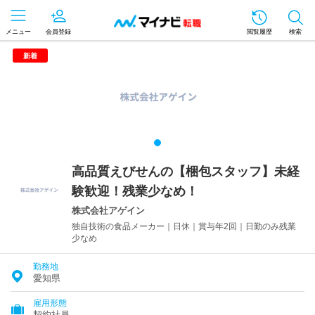
メニュー
会員登録
閲覧履歴
検索
新着
高品質えびせんの【梱包スタッフ】未経
験歓迎！残業少なめ！
株式会社アゲイン
独自技術の食品メーカー｜日休｜賞与年2回｜日勤のみ残業
少なめ
勤務地
愛知県
雇用形態
契約社員