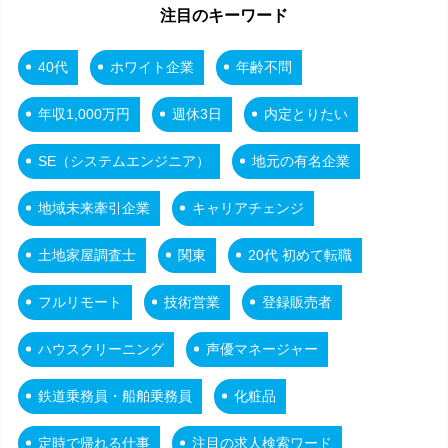
注目のキーワード
40代
ホワイト企業
年齢不問
年収1,000万円
週休3日
内定とりたい
SE（システムエンジニア）
地元の有名企業
地域未来牽引企業
キャリアチェンジ
土地家屋調査士
関東
20代 初めて転職
フルリモート
技術営業
登録販売者
ハウスクリーニング
声優マネージャー
鉄道乗務員・船舶乗務員
化粧品
定時で帰れる仕事
注目の求人検索ワード