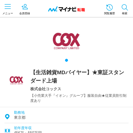
メニュー
会員登録
閲覧履歴
検索
【生活雑貨MDバイヤー】★東証スタン
ダード上場
株式会社コックス
【小売業大手『イオン』グループ】服装自由★従業員割引制
度あり
勤務地
東京都
初年度年収
456万～550万円