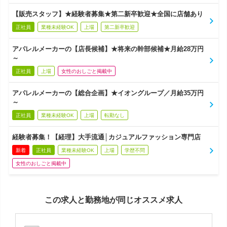
【販売スタッフ】★経験者募集★第二新卒歓迎★全国に店舗あり
正社員
業種未経験OK
上場
第二新卒歓迎
アパレルメーカーの【店長候補】★将来の幹部候補★月給28万円
～
正社員
上場
女性のおしごと掲載中
アパレルメーカーの【総合企画】★イオングループ／月給35万円
～
正社員
業種未経験OK
上場
転勤なし
経験者募集！【経理】大手流通│カジュアルファッション専門店
新着
正社員
業種未経験OK
上場
学歴不問
女性のおしごと掲載中
この求人と勤務地が同じオススメ求人