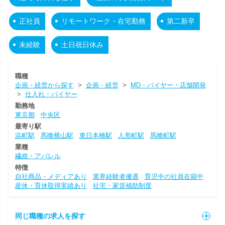
正社員
リモートワーク・在宅勤務
第二新卒
未経験
土日祝日休み
職種
企画・経営から探す
>
企画・経営
>
MD・バイヤー・店舗開発
>
仕入れ・バイヤー
勤務地
東京都
中央区
最寄り駅
浜町駅
馬喰横山駅
東日本橋駅
人形町駅
馬喰町駅
業種
繊維・アパレル
特徴
自社商品・メディアあり
業界経験者優遇
育児中の社員在籍中
産休・育休取得実績あり
社宅・家賃補助制度
同じ職種の求人を探す