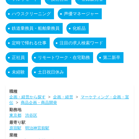
ハウスクリーニング
声優マネージャー
鉄道乗務員・船舶乗務員
化粧品
定時で帰れる仕事
注目の求人検索ワード
正社員
リモートワーク・在宅勤務
第二新卒
未経験
土日祝日休み
職種
企画・経営から探す
>
企画・経営
>
マーケティング・企画・宣
伝
>
商品企画・商品開発
勤務地
東京都
渋谷区
最寄り駅
原宿駅
明治神宮前駅
業種