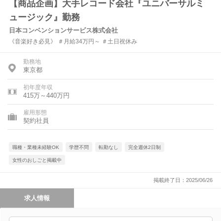
【商品企画】大手レコード会社『ユニバーサルミ
ュージック』勤務
日本コンベンションサービス株式会社
《音楽好き必見》 ＃月給34万円～ ＃土日祝休み
勤務地
東京都
初年度年収
415万～440万円
雇用形態
契約社員
職種・業種未経験OK
学歴不問
転勤なし
完全週休2日制
女性のおしごと掲載中
掲載終了日：2025/06/26
求人情報