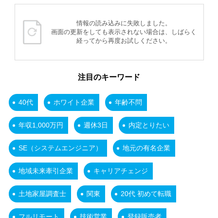
情報の読み込みに失敗しました。
画面の更新をしても表示されない場合は、しばらく
経ってから再度お試しください。
注目のキーワード
40代
ホワイト企業
年齢不問
年収1,000万円
週休3日
内定とりたい
SE（システムエンジニア）
地元の有名企業
地域未来牽引企業
キャリアチェンジ
土地家屋調査士
関東
20代 初めて転職
フルリモート
技術営業
登録販売者