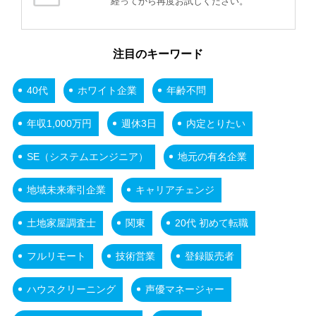
経ってから再度お試しください。
注目のキーワード
40代
ホワイト企業
年齢不問
年収1,000万円
週休3日
内定とりたい
SE（システムエンジニア）
地元の有名企業
地域未来牽引企業
キャリアチェンジ
土地家屋調査士
関東
20代 初めて転職
フルリモート
技術営業
登録販売者
ハウスクリーニング
声優マネージャー