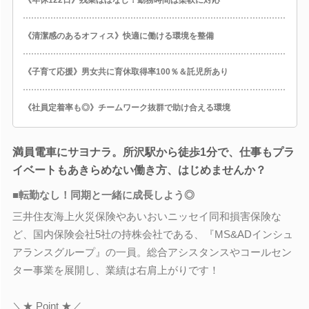
《清潔感のあるオフィス》快適に働ける環境を整備
《子育て応援》男女共に育休取得率100％＆託児所あり
《社員定着率も◎》チームワーク抜群で助け合える環境
満員電車にサヨナラ。所沢駅から徒歩1分で、仕事もプラ
イベートもあきらめない働き方、はじめませんか？
■転勤なし！同期と一緒に成長しよう◎
三井住友海上火災保険やあいおいニッセイ同和損害保険な
ど、国内保険会社5社の持株会社である、『MS&ADインシュ
アランスグループ』の一員。総合アシスタンスやコールセン
ター事業を展開し、業績は右肩上がりです！
＼★ Point ★／