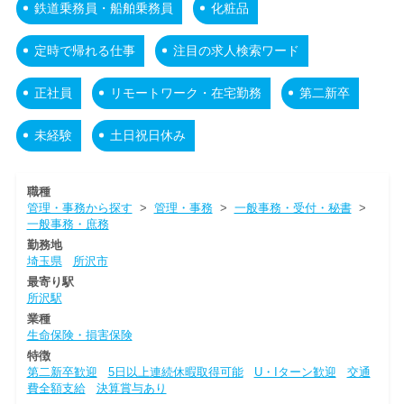
鉄道乗務員・船舶乗務員
化粧品
定時で帰れる仕事
注目の求人検索ワード
正社員
リモートワーク・在宅勤務
第二新卒
未経験
土日祝日休み
職種
管理・事務から探す
>
管理・事務
>
一般事務・受付・秘書
>
一般事務・庶務
勤務地
埼玉県
所沢市
最寄り駅
所沢駅
業種
生命保険・損害保険
特徴
第二新卒歓迎
5日以上連続休暇取得可能
U・Iターン歓迎
交通
費全額支給
決算賞与あり