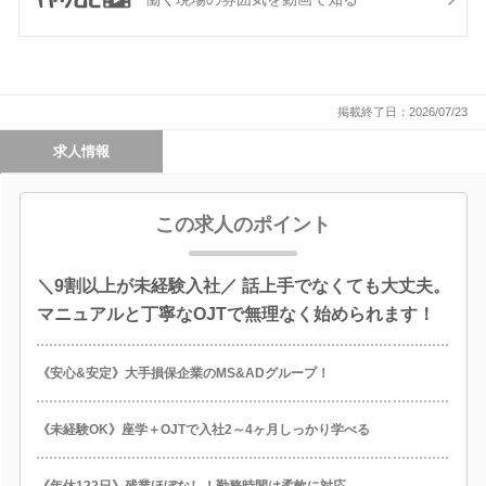
掲載終了日：2026/07/23
求人情報
この求人のポイント
＼9割以上が未経験入社／ 話上手でなくても大丈夫。
マニュアルと丁寧なOJTで無理なく始められます！
《安心&安定》大手損保企業のMS&ADグループ！
《未経験OK》座学＋OJTで入社2～4ヶ月しっかり学べる
《年休122日》残業ほぼなし！勤務時間は柔軟に対応