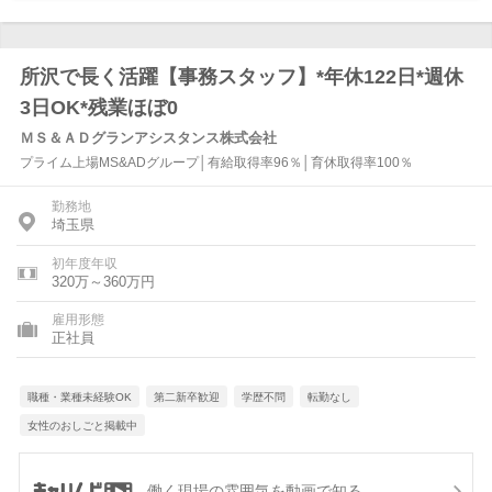
所沢で長く活躍【事務スタッフ】*年休122日*週休
3日OK*残業ほぼ0
ＭＳ＆ＡＤグランアシスタンス株式会社
プライム上場MS&ADグループ│有給取得率96％│育休取得率100％
勤務地
埼玉県
初年度年収
320万～360万円
雇用形態
正社員
職種・業種未経験OK
第二新卒歓迎
学歴不問
転勤なし
女性のおしごと掲載中
働く現場の雰囲気を動画で知る