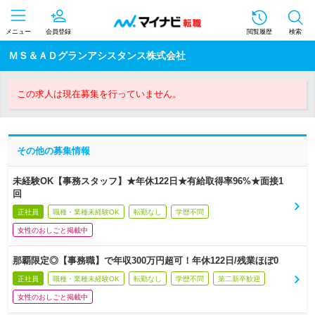
メニュー
会員登録
閲覧履歴
検索
ＭＳ＆ＡＤグランアシスタンス株式会社
この求人は現在募集を行っていません。
その他の募集情報
未経験OK【事務スタッフ】★年休122日★有給取得率96%★面接1
回
正社員
職種・業種未経験OK
転勤なし
学歴不問
女性のおしごと掲載中
那覇限定◎【事務職】で年収300万円超可！年休122日/残業ほぼ0
正社員
職種・業種未経験OK
転勤なし
学歴不問
第二新卒歓迎
女性のおしごと掲載中