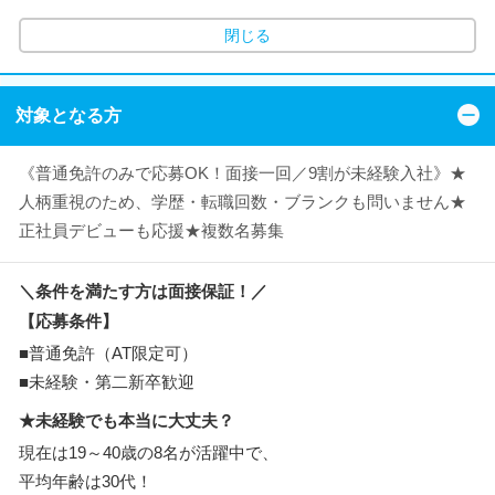
閉じる
対象となる方
《普通免許のみで応募OK！面接一回／9割が未経験入社》★
人柄重視のため、学歴・転職回数・ブランクも問いません★
正社員デビューも応援★複数名募集
＼条件を満たす方は面接保証！／
【応募条件】
■普通免許（AT限定可）
■未経験・第二新卒歓迎
★未経験でも本当に大丈夫？
現在は19～40歳の8名が活躍中で、
平均年齢は30代！