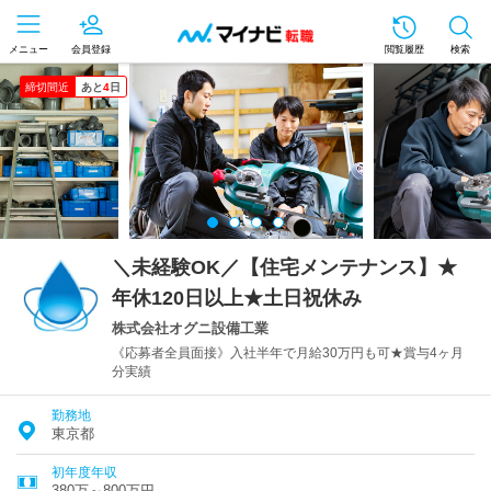
メニュー
会員登録
閲覧履歴
検索
締切間近
あと
4
日
＼未経験OK／【住宅メンテナンス】★
年休120日以上★土日祝休み
株式会社オグニ設備工業
《応募者全員面接》入社半年で月給30万円も可★賞与4ヶ月
分実績
勤務地
東京都
初年度年収
380万～800万円