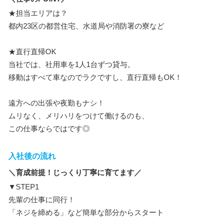
★担当エリアは？
都内23区の都営住宅、水道局や消防署の寮など
★直行直帰OK
当社では、社用車を1人1台ずつ貸与。
移動はすべて車なのでラクですし、直行直帰もOK！
遠方への出張や夜勤もナシ！
ムリなく、メリハリをつけて働けるのも、
この仕事ならではです◎
入社後の流れ
＼育成前提！じっくり丁寧に育てます／
▼STEP1
先輩の仕事に同行！
「ネジを締める」など簡単な部分からスタート