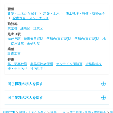
職種
建築・土木から探す
>
建築・土木
>
施工管理・設備・環境保全
>
設備保全・メンテナンス
勤務地
東京都
練馬区
江東区
最寄り駅
光が丘駅
練馬春日町駅
平和台(東京都)駅
平和台(東京都)駅
地
下鉄赤塚駅
南砂町駅
業種
設備工事
特徴
第二新卒歓迎
業界経験者優遇
オンライン面談可
資格取得支
援・手当あり
社内見学可
同じ職種の求人を探す
同じ業種の求人を探す
転職TOP
建築・土木から探す
建築・土木
施工管理・設備・環境保全
設