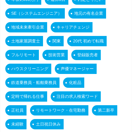
SE（システムエンジニア）
地元の有名企業
地域未来牽引企業
キャリアチェンジ
土地家屋調査士
関東
20代 初めて転職
フルリモート
技術営業
登録販売者
ハウスクリーニング
声優マネージャー
鉄道乗務員・船舶乗務員
化粧品
定時で帰れる仕事
注目の求人検索ワード
正社員
リモートワーク・在宅勤務
第二新卒
未経験
土日祝日休み