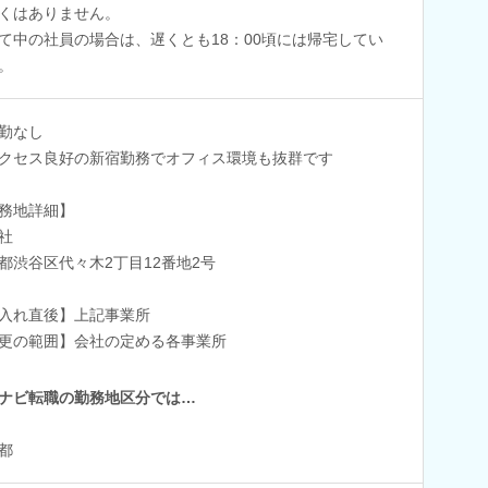
くはありません。
て中の社員の場合は、遅くとも18：00頃には帰宅してい
。
勤なし
クセス良好の新宿勤務でオフィス環境も抜群です
務地詳細】
社
都渋谷区代々木2丁目12番地2号
入れ直後】上記事業所
更の範囲】会社の定める各事業所
ナビ転職の勤務地区分では…
都