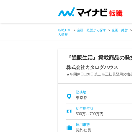
転職TOP
企画・経営から探す
企画・経営
人情報
『通販生活』掲載商品の発
株式会社カタログハウス
★年間休日120日以上 ※正社員登用の機
勤務地
東京都
初年度年収
500万～700万円
雇用形態
契約社員