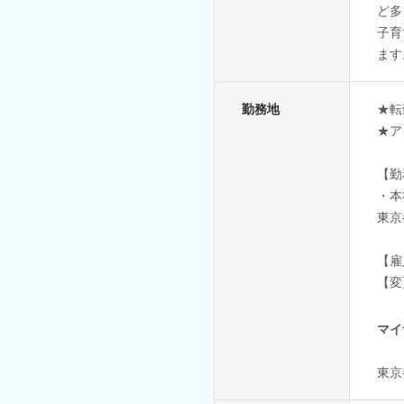
ど多
子育
ます
勤務地
★転
★ア
【勤
・本
東京
【雇
【変
マイ
東京