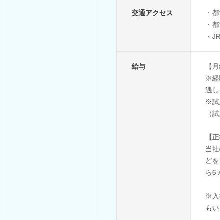
交通アクセス
・都
・都
・J
給与
【月
※経
遇し
※試
（試
【正
当社
どを
ら6
※入
もい