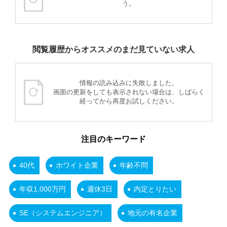
う。
閲覧履歴からオススメのまだ見ていない求人
情報の読み込みに失敗しました。
画面の更新をしても表示されない場合は、しばらく
経ってから再度お試しください。
注目のキーワード
40代
ホワイト企業
年齢不問
年収1,000万円
週休3日
内定とりたい
SE（システムエンジニア）
地元の有名企業