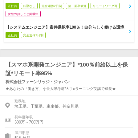
正社員
転勤なし
完全週休2日制
第二新卒歓迎
リモートワーク可
女性のおしごと掲載中
【システムエンジニア】案件選択率100％！自分らしく働ける環境
正社員
完全週休2日制
【スマホ系開発エンジニア】*100％前給以上を保
証*リモート率95%
株式会社ファーンリッジ・ジャパン
★あなたの「働き方」を最大限考慮/大手eラーニング受講で成長★
勤務地
埼玉県、千葉県、東京都、神奈川県
初年度年収
300万～700万円
雇用形態
契約社員