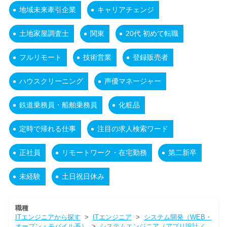
地域未来牽引企業
キャリアチェンジ
土地家屋調査士
関東
20代 初めて転職
フルリモート
技術営業
登録販売者
ハウスクリーニング
声優マネージャー
鉄道乗務員・船舶乗務員
化粧品
定時で帰れる仕事
注目の求人検索ワード
正社員
リモートワーク・在宅勤務
第二新卒
未経験
土日祝日休み
職種
ITエンジニアから探す
>
ITエンジニア
>
システム開発（WEB・
オープン・モバイル系）
>
システムエンジニア（アプリ設計／