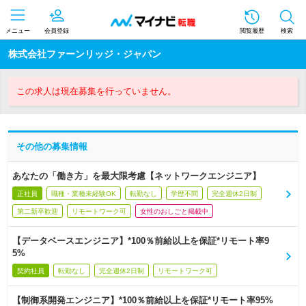
メニュー
会員登録
閲覧履歴
検索
株式会社ファーンリッジ・ジャパン
この求人は現在募集を行っていません。
その他の募集情報
あなたの「働き方」を最大限考慮【ネットワークエンジニア】
正社員
職種・業種未経験OK
転勤なし
学歴不問
完全週休2日制
第二新卒歓迎
リモートワーク可
女性のおしごと掲載中
【データベースエンジニア】*100％前給以上を保証*リモート率9
5%
契約社員
転勤なし
完全週休2日制
リモートワーク可
【制御系開発エンジニア】*100％前給以上を保証*リモート率95%