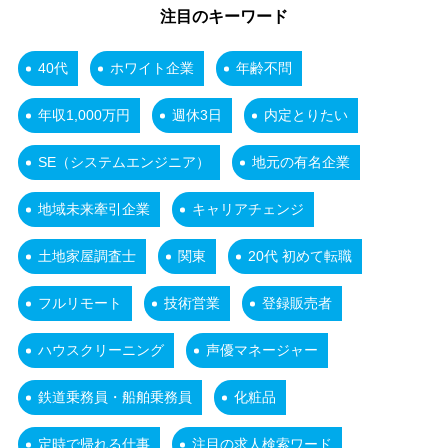
注目のキーワード
40代
ホワイト企業
年齢不問
年収1,000万円
週休3日
内定とりたい
SE（システムエンジニア）
地元の有名企業
地域未来牽引企業
キャリアチェンジ
土地家屋調査士
関東
20代 初めて転職
フルリモート
技術営業
登録販売者
ハウスクリーニング
声優マネージャー
鉄道乗務員・船舶乗務員
化粧品
定時で帰れる仕事
注目の求人検索ワード