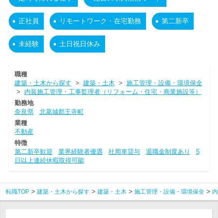
正社員
リモートワーク・在宅勤務
第二新卒
未経験
土日祝日休み
職種
建築・土木から探す
>
建築・土木
>
施工管理・設備・環境保全
>
内装施工管理・工事監理者（リフォーム・住宅・商業施設等）
勤務地
奈良県
北葛城郡王寺町
業種
不動産
特徴
第二新卒歓迎
業界経験者優遇
社用車貸与
退職金制度あり
5
日以上連続休暇取得可能
転職TOP
建築・土木から探す
建築・土木
施工管理・設備・環境保全
内