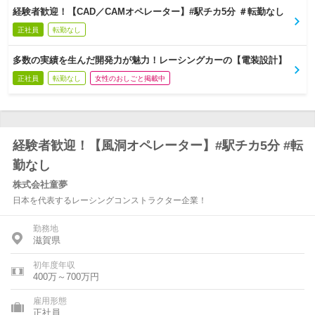
経験者歓迎！【CAD／CAMオペレーター】#駅チカ5分 ＃転勤なし
正社員
転勤なし
多数の実績を生んだ開発力が魅力！レーシングカーの【電装設計】
正社員
転勤なし
女性のおしごと掲載中
経験者歓迎！【風洞オペレーター】#駅チカ5分 #転
勤なし
株式会社童夢
日本を代表するレーシングコンストラクター企業！
勤務地
滋賀県
初年度年収
400万～700万円
雇用形態
正社員