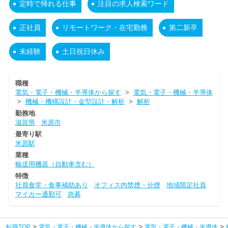
定時で帰れる仕事
注目の求人検索ワード
正社員
リモートワーク・在宅勤務
第二新卒
未経験
土日祝日休み
職種
電気・電子・機械・半導体から探す
>
電気・電子・機械・半導体
>
機械・機構設計・金型設計・解析
>
解析
勤務地
滋賀県
米原市
最寄り駅
米原駅
業種
輸送用機器（自動車含む）
特徴
社員食堂・食事補助あり
オフィス内禁煙・分煙
地域限定社員
マイカー通勤可
急募
転職TOP
電気・電子・機械・半導体から探す
電気・電子・機械・半導体