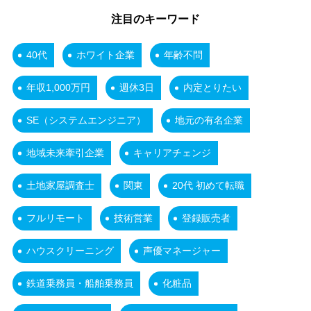
注目のキーワード
40代
ホワイト企業
年齢不問
年収1,000万円
週休3日
内定とりたい
SE（システムエンジニア）
地元の有名企業
地域未来牽引企業
キャリアチェンジ
土地家屋調査士
関東
20代 初めて転職
フルリモート
技術営業
登録販売者
ハウスクリーニング
声優マネージャー
鉄道乗務員・船舶乗務員
化粧品