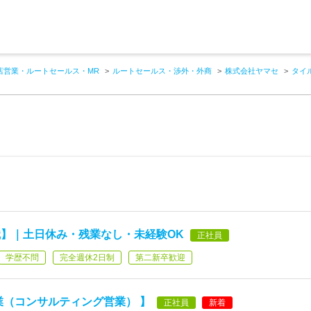
店営業・ルートセールス・MR
ルートセールス・渉外・外商
株式会社ヤマセ
タイ
】｜土日休み・残業なし・未経験OK
正社員
学歴不問
完全週休2日制
第二新卒歓迎
業（コンサルティング営業） 】
正社員
新着