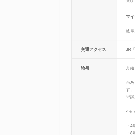
※U
マイ
岐阜
交通アクセス
JR
給与
月給
※あ
す。
※試
<モ
・4
・8