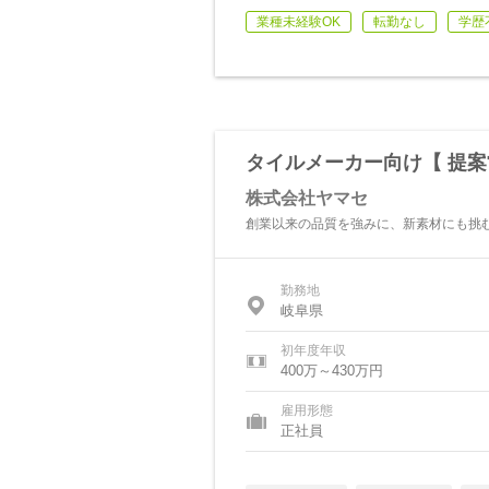
業種未経験OK
転勤なし
学歴
タイルメーカー向け【 提案
株式会社ヤマセ
創業以来の品質を強みに、新素材にも挑
勤務地
岐阜県
初年度年収
400万～430万円
雇用形態
正社員