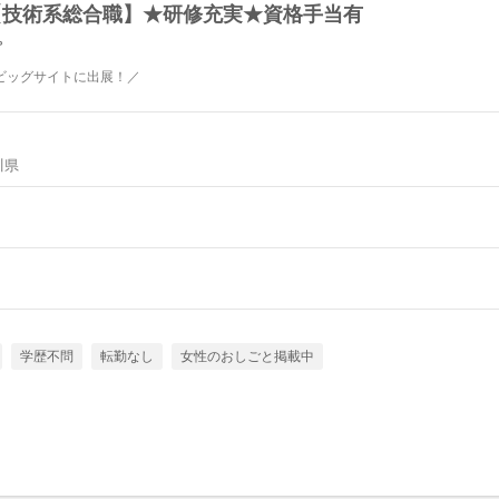
【技術系総合職】★研修充実★資格手当有
プ
京ビッグサイトに出展！／
川県
学歴不問
転勤なし
女性のおしごと掲載中