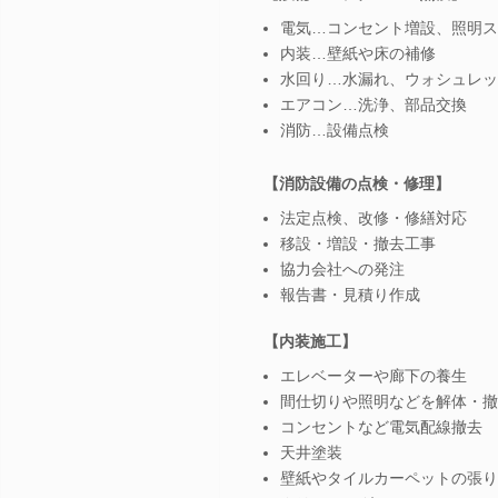
電気…コンセント増設、照明ス
内装…壁紙や床の補修
水回り…水漏れ、ウォシュレッ
エアコン…洗浄、部品交換
消防…設備点検
【消防設備の点検・修理】
法定点検、改修・修繕対応
移設・増設・撤去工事
協力会社への発注
報告書・見積り作成
【内装施工】
エレベーターや廊下の養生
間仕切りや照明などを解体・撤
コンセントなど電気配線撤去
天井塗装
壁紙やタイルカーペットの張り