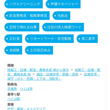
ハウスクリーニング
声優マネージャー
鉄道乗務員・船舶乗務員
化粧品
定時で帰れる仕事
注目の求人検索ワード
正社員
リモートワーク・在宅勤務
第二新卒
未経験
土日祝日休み
職種
技能工・設備・配送・農林水産 他から探す
>
技能工・設備・配
送・農林水産 他
>
施設・設備管理・警備・清掃
>
設備管理・
保守（ガス・空調・上下水・消防等）
勤務地
茨城県
つくば市
最寄り駅
つくば駅
業種
住宅・建材・エクステリア