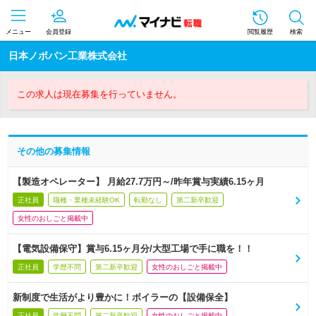
メニュー
会員登録
閲覧履歴
検索
日本ノボパン工業株式会社
この求人は現在募集を行っていません。
その他の募集情報
【製造オペレーター】 月給27.7万円～/昨年賞与実績6.15ヶ月
正社員
職種・業種未経験OK
転勤なし
第二新卒歓迎
女性のおしごと掲載中
【電気設備保守】賞与6.15ヶ月分/大型工場で手に職を！！
正社員
学歴不問
第二新卒歓迎
女性のおしごと掲載中
新制度で生活がより豊かに！ボイラーの【設備保全】
正社員
学歴不問
第二新卒歓迎
女性のおしごと掲載中