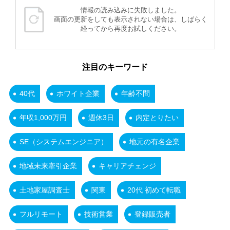
情報の読み込みに失敗しました。
画面の更新をしても表示されない場合は、しばらく
経ってから再度お試しください。
注目のキーワード
40代
ホワイト企業
年齢不問
年収1,000万円
週休3日
内定とりたい
SE（システムエンジニア）
地元の有名企業
地域未来牽引企業
キャリアチェンジ
土地家屋調査士
関東
20代 初めて転職
フルリモート
技術営業
登録販売者