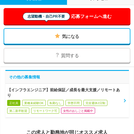
応募フォームへ進む
志望動機・自己PR不要
気になる
質問する
その他の募集情報
【インフラエンジニア】前給保証／成長を最大支援／リモートあ
り
正社員
業種未経験OK
転勤なし
学歴不問
完全週休2日制
第二新卒歓迎
リモートワーク可
女性のおしごと掲載中
この求人と勤務地が同じオススメ求人