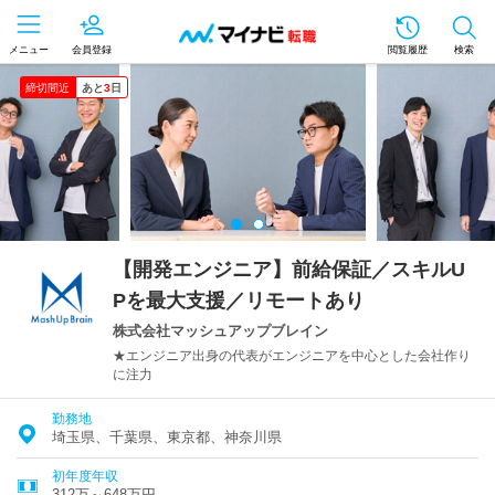
メニュー
会員登録
閲覧履歴
検索
締切間近
あと
3
日
【開発エンジニア】前給保証／スキルU
Pを最大支援／リモートあり
株式会社マッシュアップブレイン
★エンジニア出身の代表がエンジニアを中心とした会社作り
に注力
勤務地
埼玉県、千葉県、東京都、神奈川県
初年度年収
312万～648万円