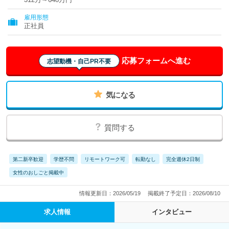
雇用形態
正社員
応募フォームへ進む
志望動機・自己PR不要
気になる
質問する
第二新卒歓迎
学歴不問
リモートワーク可
転勤なし
完全週休2日制
女性のおしごと掲載中
情報更新日：2026/05/19
掲載終了予定日：2026/08/10
求人情報
インタビュー