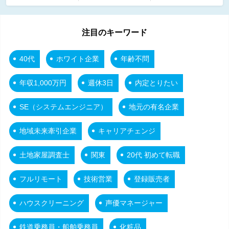
注目のキーワード
40代
ホワイト企業
年齢不問
年収1,000万円
週休3日
内定とりたい
SE（システムエンジニア）
地元の有名企業
地域未来牽引企業
キャリアチェンジ
土地家屋調査士
関東
20代 初めて転職
フルリモート
技術営業
登録販売者
ハウスクリーニング
声優マネージャー
鉄道乗務員・船舶乗務員
化粧品