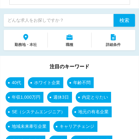
検索
どんな求人をお探しですか？
勤務地・本社
職種
詳細条件
注目のキーワード
40代
ホワイト企業
年齢不問
年収1,000万円
週休3日
内定とりたい
SE（システムエンジニア）
地元の有名企業
地域未来牽引企業
キャリアチェンジ