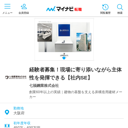
メニュー
会員登録
閲覧履歴
検索
経験者募集！現場に寄り添いながら主体
性を発揮できる【社内SE】
七福鋼業株式会社
創業60年以上の実績｜建物の基盤を支える床構造用建材メー
カー
勤務地
大阪府
初年度年収
450万～600万円