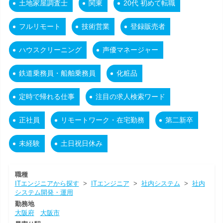
土地家屋調査士
関東
20代 初めて転職
フルリモート
技術営業
登録販売者
ハウスクリーニング
声優マネージャー
鉄道乗務員・船舶乗務員
化粧品
定時で帰れる仕事
注目の求人検索ワード
正社員
リモートワーク・在宅勤務
第二新卒
未経験
土日祝日休み
職種
ITエンジニアから探す
>
ITエンジニア
>
社内システム
>
社内
システム開発・運用
勤務地
大阪府
大阪市