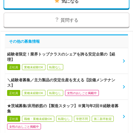
気になる
質問する
その他の募集情報
経験者限定！業界トップクラスのシェアを誇る安定企業の【経
理】
正社員
業種未経験OK
転勤なし
＼経験者募集／主力製品の安定生産を支える【設備メンテナン
ス】
正社員
業種未経験OK
転勤なし
女性のおしごと掲載中
★茨城募集/床用鉄筋の【製造スタッフ】※賞与年2回※経験者募
集
正社員
職種・業種未経験OK
転勤なし
学歴不問
第二新卒歓迎
女性のおしごと掲載中