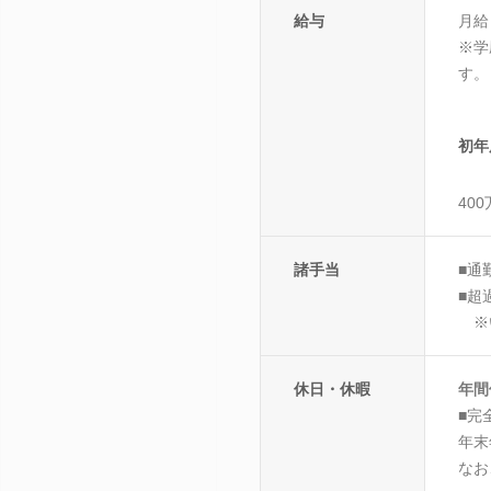
給与
月給
※学
す。
初年
40
諸手当
■通
■
※い
休日・休暇
年間
■完
年末
なお