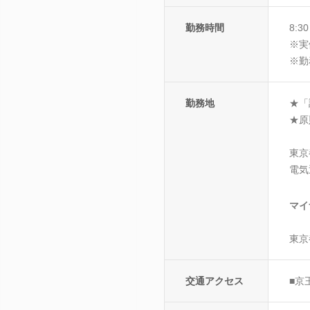
勤務時間
8:3
※実
※勤
勤務地
★「
★原
東京
電気
マイ
東京
交通アクセス
■京