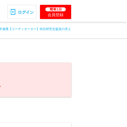
簡単1分
ログイン
会員登録
産学連携【コーディネーター】特任研究支援員の求人
。