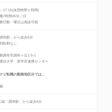
0～17:15(休憩時間１時間)
働7時間45分／日
務日数・曜日は相談可能
調布駅」から徒歩5分
則転勤なし
都調布市調布ヶ丘1-5-1
通信大学 産学官連携センター
ナビ転職の勤務地区分では…
都
王線「調布駅」から徒歩5分