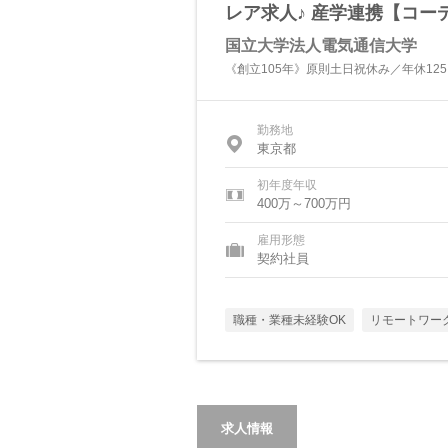
レア求人♪ 産学連携【コ
国立大学法人電気通信大学
《創立105年》原則土日祝休み／年休12
勤務地
東京都
初年度年収
400万～700万円
雇用形態
契約社員
職種・業種未経験OK
リモートワー
求人情報