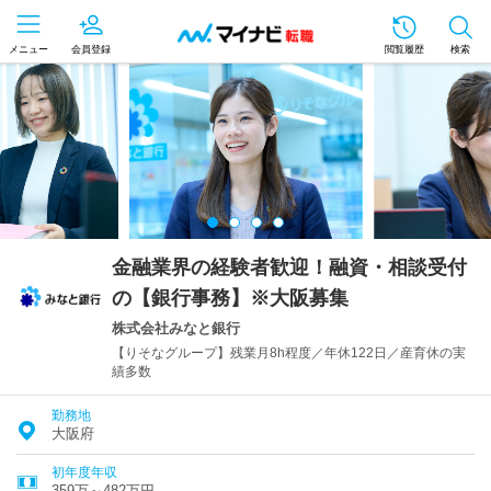
メニュー
会員登録
閲覧履歴
検索
金融業界の経験者歓迎！融資・相談受付
の【銀行事務】※大阪募集
株式会社みなと銀行
【りそなグループ】残業月8h程度／年休122日／産育休の実
績多数
勤務地
大阪府
初年度年収
359万～482万円