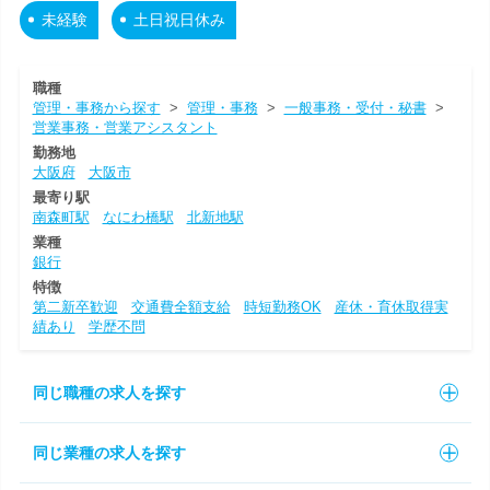
未経験
土日祝日休み
職種
管理・事務から探す
>
管理・事務
>
一般事務・受付・秘書
>
営業事務・営業アシスタント
勤務地
大阪府
大阪市
最寄り駅
南森町駅
なにわ橋駅
北新地駅
業種
銀行
特徴
第二新卒歓迎
交通費全額支給
時短勤務OK
産休・育休取得実
績あり
学歴不問
同じ職種の求人を探す
同じ業種の求人を探す