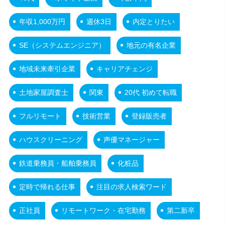
年収1,000万円
週休3日
内定とりたい
SE（システムエンジニア）
地元の有名企業
地域未来牽引企業
キャリアチェンジ
土地家屋調査士
関東
20代 初めて転職
フルリモート
技術営業
登録販売者
ハウスクリーニング
声優マネージャー
鉄道乗務員・船舶乗務員
化粧品
定時で帰れる仕事
注目の求人検索ワード
正社員
リモートワーク・在宅勤務
第二新卒