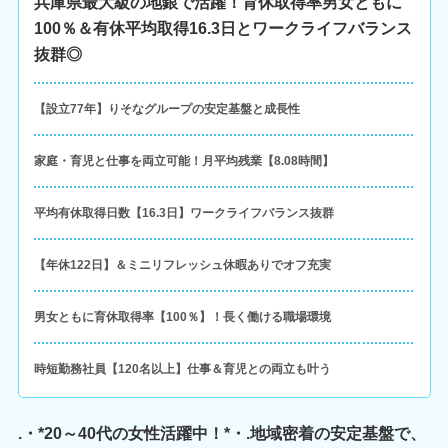
兵庫県最大級の地銀で活躍！育休取得率男女ともに
100％＆有休平均取得16.3日とワークライフバランス
抜群◎
【設立77年】りそなグループの安定基盤と成長性
家庭・育児と仕事を両立可能！月平均残業【8.08時間】
平均有休取得日数【16.3日】ワークライフバランス抜群
【年休122日】＆ミニリフレッシュ休暇ありでオフ充実
男女ともに育休取得率【100％】！長く働ける職場環境
時短勤務社員【120名以上】仕事＆育児との両立も叶う
.・*20～40代の女性活躍中！*・.地域密着の安定基盤で、