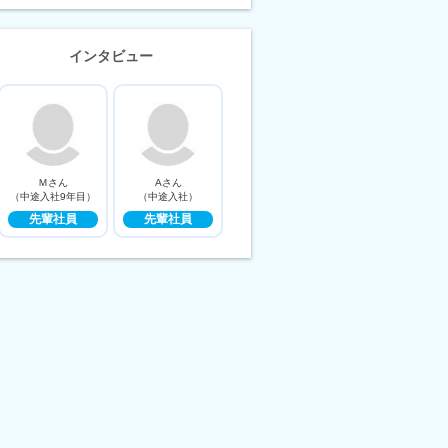
インタビュー
Ｍさん
Aさん
（中途入社9年目）
（中途入社）
先輩社員
先輩社員