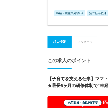
職種・業種未経験OK
第二新卒歓迎
求人情報
メッセージ
この求人のポイント
【子育てを支える仕事】ママ
★最長6ヶ月の研修体制で"未
応
志望動機・自己PR不要