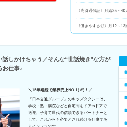
《高待遇保証》月給35～40
《働きやすさ◎》月12～13
い話しかけちゃう／そんな“世話焼き”な方が
るお仕事♪
＼15年連続で業界売上NO.1(※)！／
『日本交通グループ』のキッズタクシーは、
学校・塾・病院などと自宅間をドアtoドアで
送迎。子育て世代の信頼できるパートナーと
して、これからも必要とされ続ける仕事であ
りインフラです。