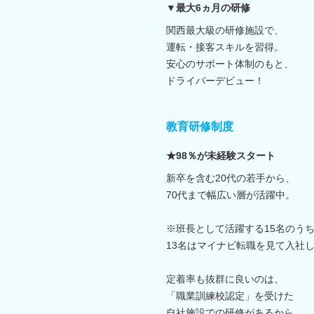
▼最大6ヵ月の研修
関西最大級の研修施設で、
運転・接客スキルを習得。
安心のサポート体制のもと、
ドライバーデビュー！
教育研修制度
★98％が未経験スタート
新卒を含む20代の若手から、
70代まで幅広い層が活躍中。
※班長として活躍する15名のう
13名はマイナビ転職を見て入社
定着率も抜群に良いのは、
「職業訓練校認定」を受けた
自社施設での研修があるから。