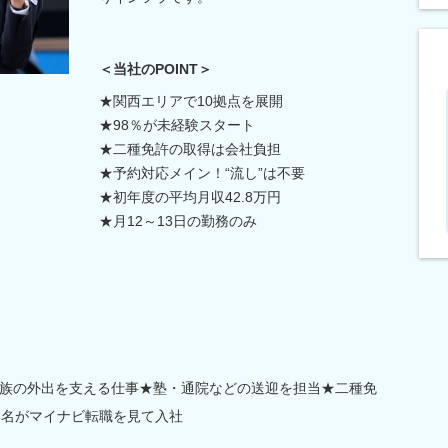
＜当社のPOINT＞
★関西エリアで10拠点を展開
★98％が未経験スタート
★二種免許の取得は会社負担
★予約対応メイン！“流し”は不要
★初年度の平均月収42.8万円
★月12～13日の勤務のみ
族の外出を支える仕事★塾・通院などの送迎を担当★二種免
3名がマイナビ転職を見て入社