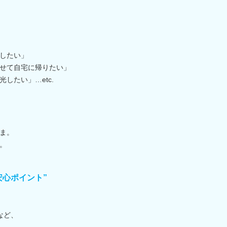
したい」
せて自宅に帰りたい」
したい」…etc.
ま。
。
安心ポイント”
など、