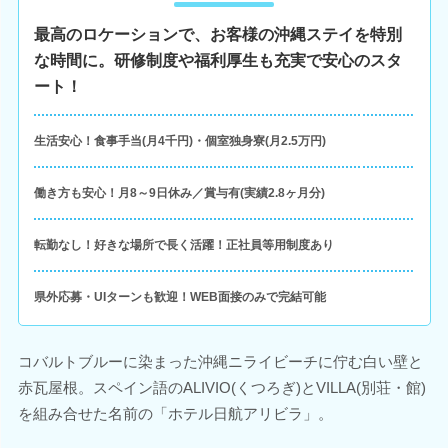
最高のロケーションで、お客様の沖縄ステイを特別
な時間に。研修制度や福利厚生も充実で安心のスタ
ート！
生活安心！食事手当(月4千円)・個室独身寮(月2.5万円)
働き方も安心！月8～9日休み／賞与有(実績2.8ヶ月分)
転勤なし！好きな場所で長く活躍！正社員等用制度あり
県外応募・UIターンも歓迎！WEB面接のみで完結可能
コバルトブルーに染まった沖縄ニライビーチに佇む白い壁と
赤瓦屋根。スペイン語のALIVIO(くつろぎ)とVILLA(別荘・館)
を組み合せた名前の「ホテル日航アリビラ」。