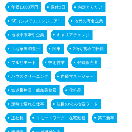
年収1,000万円
週休3日
内定とりたい
SE（システムエンジニア）
地元の有名企業
地域未来牽引企業
キャリアチェンジ
土地家屋調査士
関東
20代 初めて転職
フルリモート
技術営業
登録販売者
ハウスクリーニング
声優マネージャー
鉄道乗務員・船舶乗務員
化粧品
定時で帰れる仕事
注目の求人検索ワード
正社員
リモートワーク・在宅勤務
第二新卒
未経験
土日祝日休み