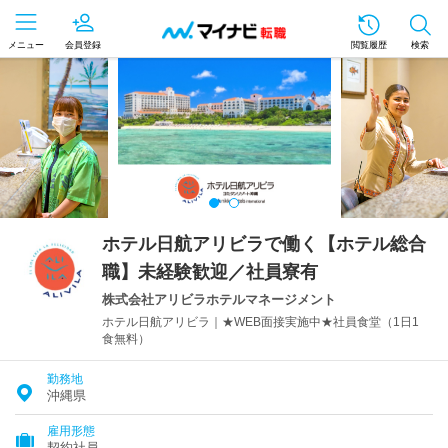
メニュー
会員登録
閲覧履歴
検索
ホテル日航アリビラで働く【ホテル総合
職】未経験歓迎／社員寮有
株式会社アリビラホテルマネージメント
ホテル日航アリビラ｜★WEB面接実施中★社員食堂（1日1
食無料）
勤務地
沖縄県
雇用形態
契約社員