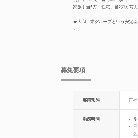
家族手当6万＋住宅手当2万が毎
★大和工業グループという安定基
す。
募集要項
雇用形態
正社
勤務時間
常
三
翌