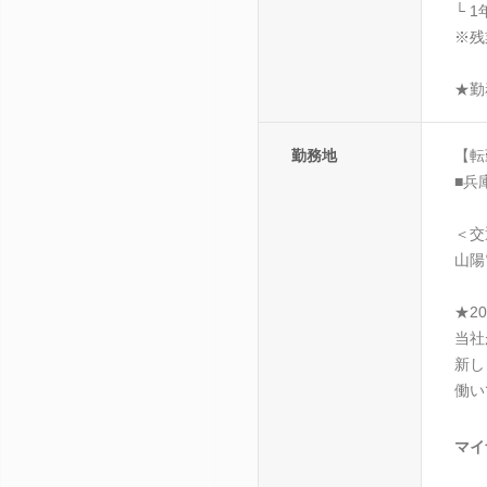
└ 
※残
★勤
勤務地
【転
■兵
＜交
山陽
★2
当社
新し
働い
マイ