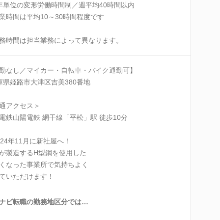
1年単位の変形労働時間制／週平均40時間以内
業時間は平均10～30時間程度です
務時間は担当業務によって異なります。
勤なし／マイカー・自転車・バイク通勤可】
庫県姫路市大津区吉美380番地
通アクセス＞
電鉄山陽電鉄 網干線「平松」駅 徒歩10分
024年11月に新社屋へ！
が製造するH型鋼を使用した
くなった事業所で気持ちよく
ていただけます！
ナビ転職の勤務地区分では…