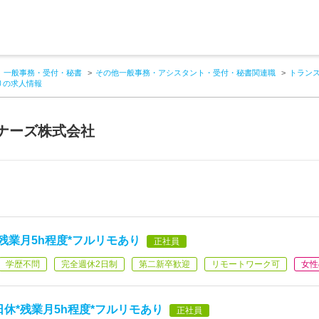
一般事務・受付・秘書
その他一般事務・アシスタント・受付・秘書関連職
トラン
ありの求人情報
ナーズ株式会社
休*残業月5h程度*フルリモあり
正社員
学歴不問
完全週休2日制
第二新卒歓迎
リモートワーク可
女性
土日休*残業月5h程度*フルリモあり
正社員