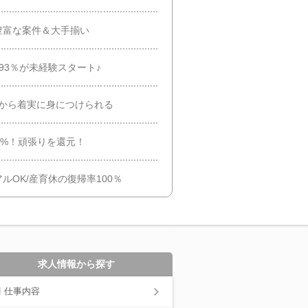
豊富な案件＆大手揃い
の93％が未経験スタート♪
」から着実に身につけられる
8%！頑張りを還元！
OK/産育休の復帰率100％
求人情報から探す
仕事内容