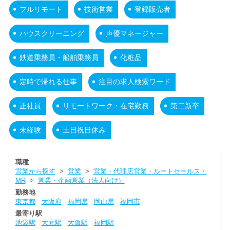
フルリモート
技術営業
登録販売者
ハウスクリーニング
声優マネージャー
鉄道乗務員・船舶乗務員
化粧品
定時で帰れる仕事
注目の求人検索ワード
正社員
リモートワーク・在宅勤務
第二新卒
未経験
土日祝日休み
職種
営業から探す
>
営業
>
営業・代理店営業・ルートセールス・
MR
>
営業・企画営業（法人向け）
勤務地
東京都
大阪府
福岡県
岡山県
福岡市
最寄り駅
池袋駅
大元駅
大阪駅
福岡駅