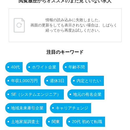
閲覧履歴からオススメのまだ見ていない求人
情報の読み込みに失敗しました。
画面の更新をしても表示されない場合は、しばらく
経ってから再度お試しください。
注目のキーワード
40代
ホワイト企業
年齢不問
年収1,000万円
週休3日
内定とりたい
SE（システムエンジニア）
地元の有名企業
地域未来牽引企業
キャリアチェンジ
土地家屋調査士
関東
20代 初めて転職