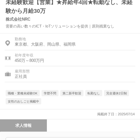
未経験歓迎【営業】★昇給年4回★転勤なし、未経
験から月給30万
株式会社NRC
需要の高い数々のICT・IoTソリューションを提供｜原則残業なし
勤務地
東京都、大阪府、岡山県、福岡県
初年度年収
450万～800万円
雇用形態
正社員
職種・業種未経験OK
学歴不問
第二新卒歓迎
転勤なし
完全週休2日制
女性のおしごと掲載中
掲載終了日：2025/07/14
求人情報