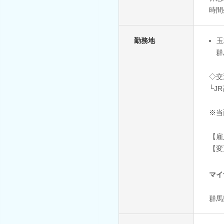
時間
勤務地
玉
群馬
◇交
└J
※当
【雇
【変
マイ
群馬