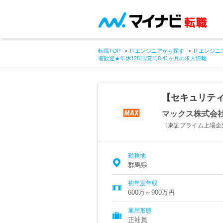
転職TOP
ITエンジニアから探す
ITエンジニ
者歓迎★年休128日/賞与8.41ヶ月の求人情報
【セキュリティ
マックス株式会
〈東証プライム上場企
勤務地
群馬県
初年度年収
600万～900万円
雇用形態
正社員