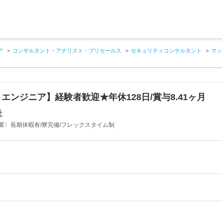
ア
コンサルタント・アナリスト・プリセールス
セキュリティコンサルタント
マッ
エンジニア】経験者歓迎★年休128日/賞与8.41ヶ月
社
業〉長期休暇有/寮完備/フレックスタイム制