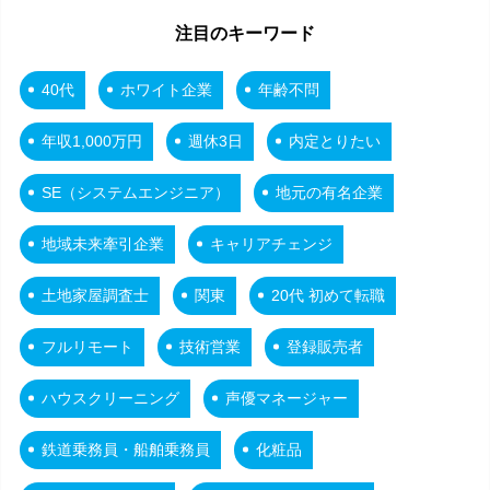
注目のキーワード
40代
ホワイト企業
年齢不問
年収1,000万円
週休3日
内定とりたい
SE（システムエンジニア）
地元の有名企業
地域未来牽引企業
キャリアチェンジ
土地家屋調査士
関東
20代 初めて転職
フルリモート
技術営業
登録販売者
ハウスクリーニング
声優マネージャー
鉄道乗務員・船舶乗務員
化粧品