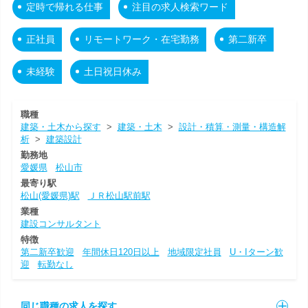
定時で帰れる仕事
注目の求人検索ワード
正社員
リモートワーク・在宅勤務
第二新卒
未経験
土日祝日休み
職種
建築・土木から探す
>
建築・土木
>
設計・積算・測量・構造解
析
>
建築設計
勤務地
愛媛県
松山市
最寄り駅
松山(愛媛県)駅
ＪＲ松山駅前駅
業種
建設コンサルタント
特徴
第二新卒歓迎
年間休日120日以上
地域限定社員
U・Iターン歓
迎
転勤なし
同じ職種の求人を探す