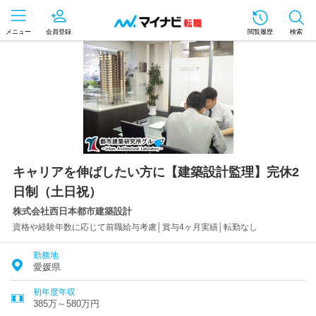
メニュー
会員登録
閲覧履歴
検索
キャリアを伸ばしたい方に【建築設計監理】完休2
日制（土日祝）
株式会社西日本都市建築設計
資格や経験年数に応じて前職給与考慮│賞与4ヶ月実績│転勤なし
勤務地
愛媛県
初年度年収
385万～580万円