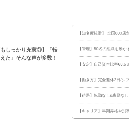
【知名度抜群】 全国800
【管理】50名の組織を動か
面もしっかり充実◎】「転
らえた」そんな声が多数！
【安定】自己資本比率68.
【働き方】完全週休2日/シフ
【待遇】転勤なし&夜勤なし
【キャリア】早期昇格や別