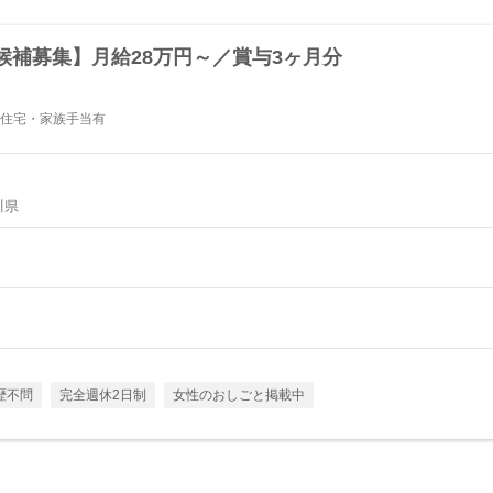
候補募集】月給28万円～／賞与3ヶ月分
★住宅・家族手当有
川県
歴不問
完全週休2日制
女性のおしごと掲載中