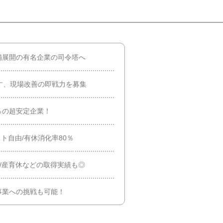
店舗展開の有名企業の司令塔へ
す、現場改善の即戦力を募集
5％の超安定企業！
ト自由/有休消化率80％
/産育休などの取得実績も◎
事業への挑戦も可能！