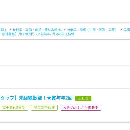
ら探す
技能工・設備・配送・農林水産 他
技能工（整備・生産・製造・工事）
工場
ー候補募集】月給28万円～／賞与3ヶ月分の求人情報
タッフ】未経験歓迎！★賞与年2回
正社員
完全週休2日制
第二新卒歓迎
女性のおしごと掲載中