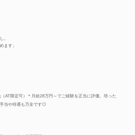
し。
めます」
免（AT限定可）＊月給28万円～でご経験を正当に評価。培った
手当や待遇も万全です◎