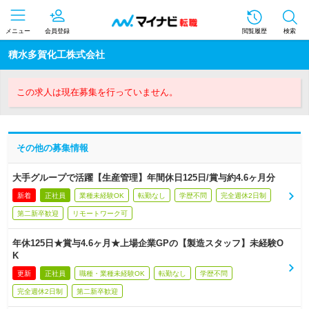
メニュー
会員登録
閲覧履歴
検索
積水多賀化工株式会社
この求人は現在募集を行っていません。
その他の募集情報
大手グループで活躍【生産管理】年間休日125日/賞与約4.6ヶ月分
新着
正社員
業種未経験OK
転勤なし
学歴不問
完全週休2日制
第二新卒歓迎
リモートワーク可
年休125日★賞与4.6ヶ月★上場企業GPの【製造スタッフ】未経験O
K
更新
正社員
職種・業種未経験OK
転勤なし
学歴不問
完全週休2日制
第二新卒歓迎