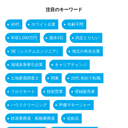
注目のキーワード
40代
ホワイト企業
年齢不問
年収1,000万円
週休3日
内定とりたい
SE（システムエンジニア）
地元の有名企業
地域未来牽引企業
キャリアチェンジ
土地家屋調査士
関東
20代 初めて転職
フルリモート
技術営業
登録販売者
ハウスクリーニング
声優マネージャー
鉄道乗務員・船舶乗務員
化粧品