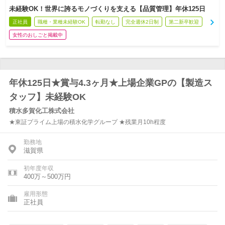
未経験OK！世界に誇るモノづくりを支える【品質管理】年休125日
正社員
職種・業種未経験OK
転勤なし
完全週休2日制
第二新卒歓迎
女性のおしごと掲載中
年休125日★賞与4.3ヶ月★上場企業GPの【製造ス
タッフ】未経験OK
積水多賀化工株式会社
★東証プライム上場の積水化学グループ ★残業月10h程度
勤務地
滋賀県
初年度年収
400万～500万円
雇用形態
正社員