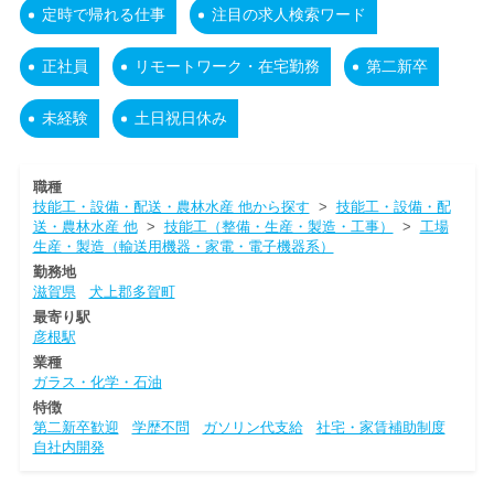
定時で帰れる仕事
注目の求人検索ワード
正社員
リモートワーク・在宅勤務
第二新卒
未経験
土日祝日休み
職種
技能工・設備・配送・農林水産 他から探す
>
技能工・設備・配
送・農林水産 他
>
技能工（整備・生産・製造・工事）
>
工場
生産・製造（輸送用機器・家電・電子機器系）
勤務地
滋賀県
犬上郡多賀町
最寄り駅
彦根駅
業種
ガラス・化学・石油
特徴
第二新卒歓迎
学歴不問
ガソリン代支給
社宅・家賃補助制度
自社内開発