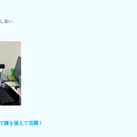
し合い、
で腰を据えて活躍！