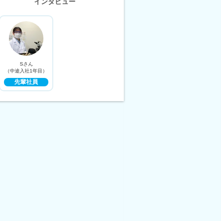
インタビュー
Sさん
（中途入社1年目）
先輩社員