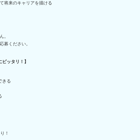
て将来のキャリアを描ける
ん。
応募ください。
にピッタリ！】
できる
る
あり！