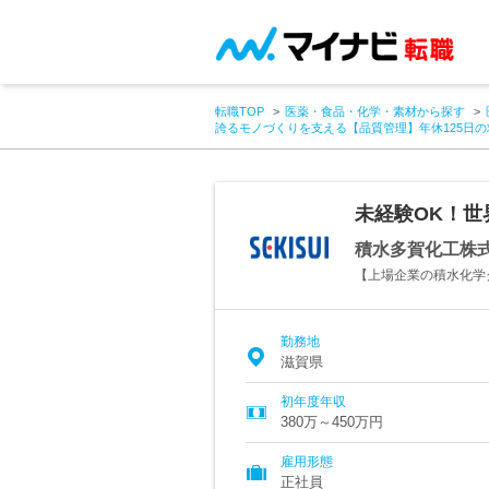
転職TOP
医薬・食品・化学・素材から探す
誇るモノづくりを支える【品質管理】年休125日
未経験OK！世
積水多賀化工株
【上場企業の積水化学
勤務地
滋賀県
初年度年収
380万～450万円
雇用形態
正社員