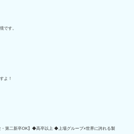
境です。
すよ！
験・第二新卒OK】◆高卒以上 ◆上場グループ×世界に誇れる製