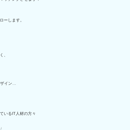
ローします。
く、
デザイン…
ているIT人材の方々
」