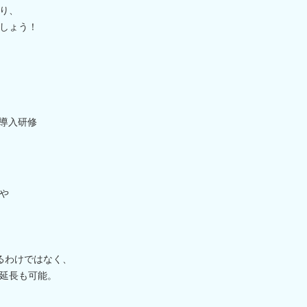
り、
しょう！
ぶ導入研修
や
るわけではなく、
延長も可能。