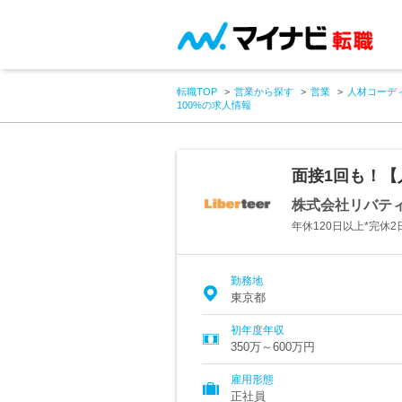
転職TOP
営業から探す
営業
人材コーデ
100%の求人情報
面接1回も！【
株式会社リバテ
年休120日以上*完休
勤務地
東京都
初年度年収
350万～600万円
雇用形態
正社員