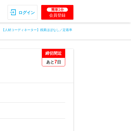
簡単1分
ログイン
会員登録
！【人材コーディネーター】残業ほぼなし／定着率
締切間近
7
あと
日