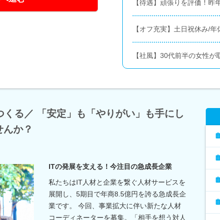
【待遇】頑張りを評価！昨
【オフ充実】土日祝休み/年休
【社風】30代前半の女性が
つくる／ 「安定」も「やりがい」も手にし
せんか？
ITの発展を支える！今注目の急成長企業
私たちはIT人材と企業を繋ぐ人材サービスを
展開し、5期目で年商8.5億円を誇る急成長企
業です。 今回、事業拡大に伴い新たな人材
コーディネーターを募集。「相手を想う対人