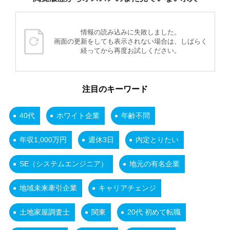
情報の読み込みに失敗しました。
画面の更新をしても表示されない場合は、しばらく
経ってから再度お試しください。
注目のキーワード
40代
ホワイト企業
年齢不問
年収1,000万円
週休3日
内定とりたい
SE（システムエンジニア）
地元の有名企業
地域未来牽引企業
キャリアチェンジ
土地家屋調査士
関東
20代 初めて転職