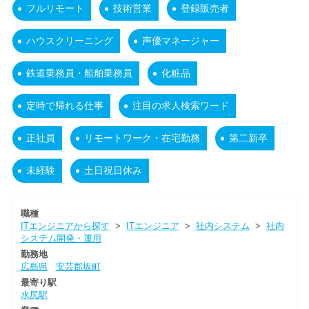
フルリモート
技術営業
登録販売者
ハウスクリーニング
声優マネージャー
鉄道乗務員・船舶乗務員
化粧品
定時で帰れる仕事
注目の求人検索ワード
正社員
リモートワーク・在宅勤務
第二新卒
未経験
土日祝日休み
職種
ITエンジニアから探す
>
ITエンジニア
>
社内システム
>
社内
システム開発・運用
勤務地
広島県
安芸郡坂町
最寄り駅
水尻駅