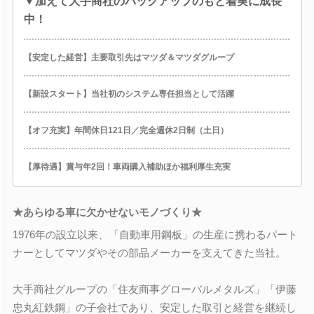
▼加えて大手商社のバックアップのもと着実に成長
中！
【安定した経営】主要取引先はマツダ＆マツダグループ
【新設スタート】当社初のシステム専任担当として活躍
【オフ充実】年間休日121日／完全週休2日制（土日）
【厚待遇】賞与年2回！車両購入補助ほか福利厚生充実
★あらゆる車に欠かせないモノづくり★
1976年の設立以来、「自動車用鋼板」の生産に携わるパート
ナーとしてマツダやその部品メーカーを支えてきた当社。
大手商社グループの「住友商事グローバルメタルズ」「伊藤
忠丸紅鉄鋼」の子会社であり、安定した取引と経営を継続し