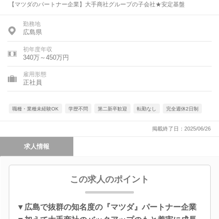
【マツダのパートナー企業】大手商社グループの子会社★安定基盤
勤務地
広島県
初年度年収
340万～450万円
雇用形態
正社員
職種・業種未経験OK
学歴不問
第二新卒歓迎
転勤なし
完全週休2日制
掲載終了日：2025/06/26
求人情報
この求人のポイント
▼広島で抜群の知名度の『マツダ』パートナー企業