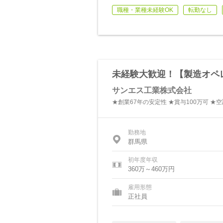
職種・業種未経験OK
転勤なし
未経験大歓迎！【製造オペレ
サンエス工業株式会社
★創業67年の安定性 ★賞与100万可 
勤務地
群馬県
初年度年収
360万～460万円
雇用形態
正社員