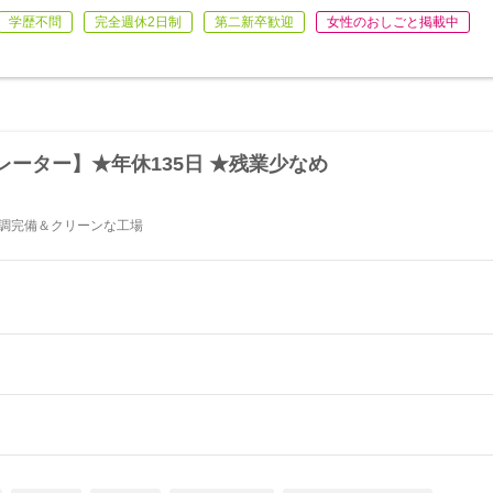
学歴不問
完全週休2日制
第二新卒歓迎
女性のおしごと掲載中
ーター】★年休135日 ★残業少なめ
★空調完備＆クリーンな工場