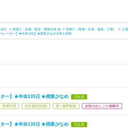
ら探す
技能工・設備・配送・農林水産 他
技能工（整備・生産・製造・工事）
工場
ペレーター】★年休135日 ★残業少なめの求人情報
ター】★年休135日 ★残業少なめ
正社員
学歴不問
完全週休2日制
第二新卒歓迎
女性のおしごと掲載中
ター】★年休135日 ★残業少なめ
正社員