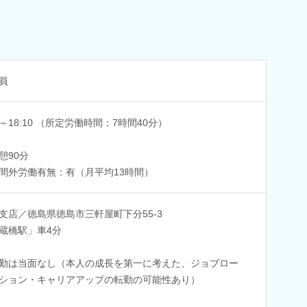
員
00～18:10 （所定労働時間：7時間40分）
憩90分
間外労働有無：有（月平均13時間）
支店／徳島県徳島市三軒屋町下分55-3
蔵橋駅」車4分
勤は当面なし（本人の成長を第一に考えた、ジョブロー
ション・キャリアアップの転勤の可能性あり）