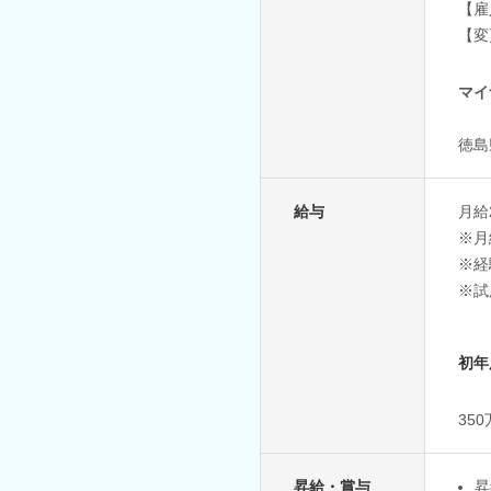
【雇
【変
マイ
徳島
給与
月給2
※月
※経
※試
初年
35
昇給・賞与
昇