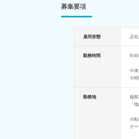
募集要項
雇用形態
正社
勤務時間
9:
※休
※時
勤務地
徳島
「地
※転
テー