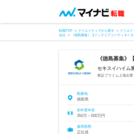
転職TOP
クリエイティブから探す
クリエイ
会社
《徳島募集》【インテリアコーディネータ
《徳島募集》
セキスイハイム
東証プライム上場企業
勤務地
徳島県
初年度年収
350万～500万円
雇用形態
正社員