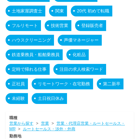
土地家屋調査士
関東
20代 初めて転職
フルリモート
技術営業
登録販売者
ハウスクリーニング
声優マネージャー
鉄道乗務員・船舶乗務員
化粧品
定時で帰れる仕事
注目の求人検索ワード
正社員
リモートワーク・在宅勤務
第二新卒
未経験
土日祝日休み
職種
営業から探す
>
営業
>
営業・代理店営業・ルートセールス・
MR
>
ルートセールス・渉外・外商
勤務地