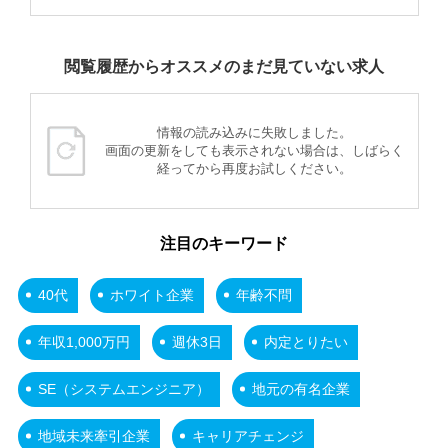
閲覧履歴からオススメのまだ見ていない求人
情報の読み込みに失敗しました。
画面の更新をしても表示されない場合は、しばらく
経ってから再度お試しください。
注目のキーワード
40代
ホワイト企業
年齢不問
年収1,000万円
週休3日
内定とりたい
SE（システムエンジニア）
地元の有名企業
地域未来牽引企業
キャリアチェンジ