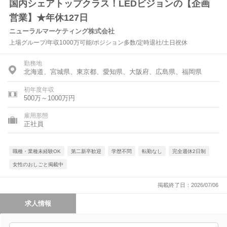
国内シェアトップクラス！LEDビジョンの【企画
営業】★年休127日
ニューラルマーケティング株式会社
上場グループ/年収1000万可能/ポジション多数/定時退社/土日祝休
勤務地
北海道、宮城県、東京都、愛知県、大阪府、広島県、福岡県
初年度年収
500万～1000万円
雇用形態
正社員
職種・業種未経験OK
第二新卒歓迎
学歴不問
転勤なし
完全週休2日制
女性のおしごと掲載中
掲載終了日：2026/07/06
求人情報