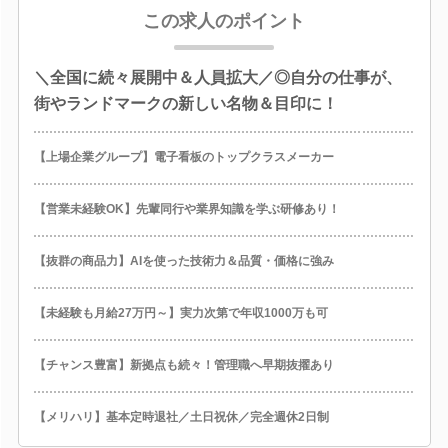
この求人のポイント
＼全国に続々展開中＆人員拡大／◎自分の仕事が、
街やランドマークの新しい名物＆目印に！
【上場企業グループ】電子看板のトップクラスメーカー
【営業未経験OK】先輩同行や業界知識を学ぶ研修あり！
【抜群の商品力】AIを使った技術力＆品質・価格に強み
【未経験も月給27万円～】実力次第で年収1000万も可
【チャンス豊富】新拠点も続々！管理職へ早期抜擢あり
【メリハリ】基本定時退社／土日祝休／完全週休2日制