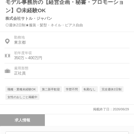
モデル事務所の【経営企画・秘書・プロモーショ
ン】◎未経験OK
株式会社サトル・ジャパン
◎週休2日制★服装・髪型・ネイル・ピアス自由
勤務地
東京都
初年度年収
350万～400万円
雇用形態
正社員
職種・業種未経験OK
第二新卒歓迎
学歴不問
転勤なし
完全週休2日制
女性のおしごと掲載中
掲載終了日：2026/06/29
求人情報