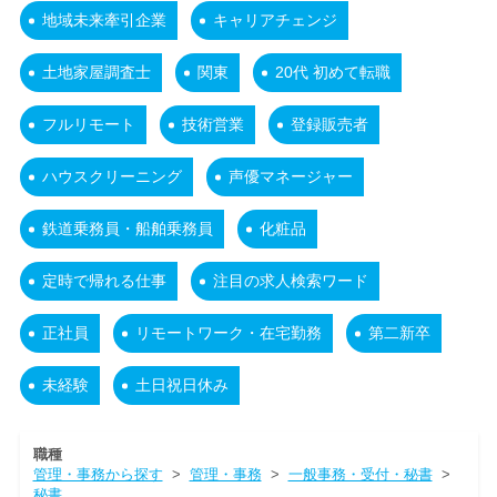
地域未来牽引企業
キャリアチェンジ
土地家屋調査士
関東
20代 初めて転職
フルリモート
技術営業
登録販売者
ハウスクリーニング
声優マネージャー
鉄道乗務員・船舶乗務員
化粧品
定時で帰れる仕事
注目の求人検索ワード
正社員
リモートワーク・在宅勤務
第二新卒
未経験
土日祝日休み
職種
管理・事務から探す
>
管理・事務
>
一般事務・受付・秘書
>
秘書