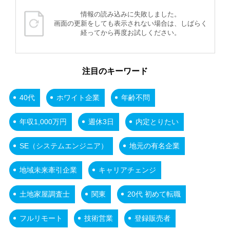
情報の読み込みに失敗しました。
画面の更新をしても表示されない場合は、しばらく
経ってから再度お試しください。
注目のキーワード
40代
ホワイト企業
年齢不問
年収1,000万円
週休3日
内定とりたい
SE（システムエンジニア）
地元の有名企業
地域未来牽引企業
キャリアチェンジ
土地家屋調査士
関東
20代 初めて転職
フルリモート
技術営業
登録販売者