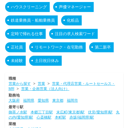
ハウスクリーニング
声優マネージャー
鉄道乗務員・船舶乗務員
化粧品
定時で帰れる仕事
注目の求人検索ワード
正社員
リモートワーク・在宅勤務
第二新卒
未経験
土日祝日休み
職種
営業から探す
>
営業
>
営業・代理店営業・ルートセールス・
MR
>
営業・企画営業（法人向け）
勤務地
大阪府
福岡県
愛知県
東京都
福岡市
最寄り駅
御茶ノ水駅
本郷三丁目駅
末広町(東京都)駅
伏見(愛知県)駅
丸
の内(愛知県)駅
心斎橋駅
本町駅
赤坂(福岡県)駅
業種