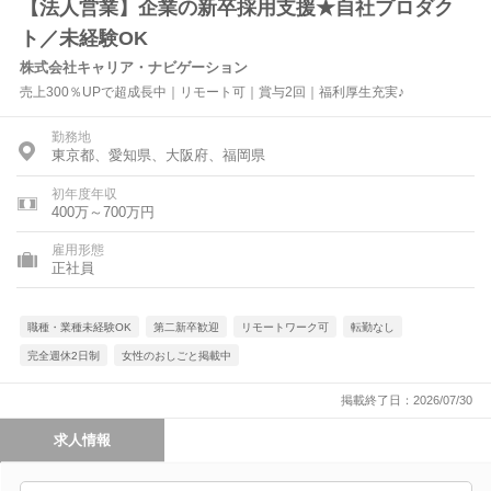
【法人営業】企業の新卒採用支援★自社プロダク
ト／未経験OK
株式会社キャリア・ナビゲーション
売上300％UPで超成長中｜リモート可｜賞与2回｜福利厚生充実♪
勤務地
東京都、愛知県、大阪府、福岡県
初年度年収
400万～700万円
雇用形態
正社員
職種・業種未経験OK
第二新卒歓迎
リモートワーク可
転勤なし
完全週休2日制
女性のおしごと掲載中
掲載終了日：2026/07/30
求人情報