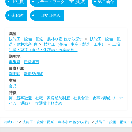
正社員
リモートワーク・在宅勤務
第二新卒
未経験
土日祝日休み
職種
技能工・設備・配送・農林水産 他から探す
>
技能工・設備・配
送・農林水産 他
>
技能工（整備・生産・製造・工事）
>
工場
生産・製造（食品・化粧品・医薬品系）
勤務地
群馬県
伊勢崎市
最寄り駅
剛志駅
新伊勢崎駅
業種
食品
特徴
第二新卒歓迎
社宅・家賃補助制度
社員食堂・食事補助あり
マ
イカー通勤可
交通費全額支給
転職TOP
技能工・設備・配送・農林水産 他から探す
技能工・設備・配送・