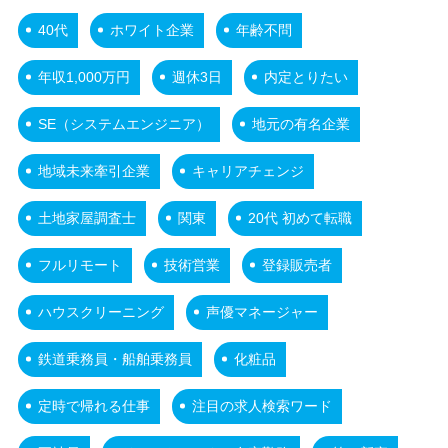
40代
ホワイト企業
年齢不問
年収1,000万円
週休3日
内定とりたい
SE（システムエンジニア）
地元の有名企業
地域未来牽引企業
キャリアチェンジ
土地家屋調査士
関東
20代 初めて転職
フルリモート
技術営業
登録販売者
ハウスクリーニング
声優マネージャー
鉄道乗務員・船舶乗務員
化粧品
定時で帰れる仕事
注目の求人検索ワード