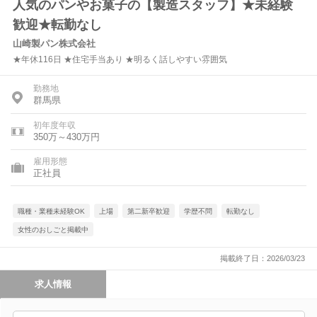
人気のパンやお菓子の【製造スタッフ】★未経験
歓迎★転勤なし
山崎製パン株式会社
★年休116日 ★住宅手当あり ★明るく話しやすい雰囲気
勤務地
群馬県
初年度年収
350万～430万円
雇用形態
正社員
職種・業種未経験OK
上場
第二新卒歓迎
学歴不問
転勤なし
女性のおしごと掲載中
掲載終了日：2026/03/23
求人情報