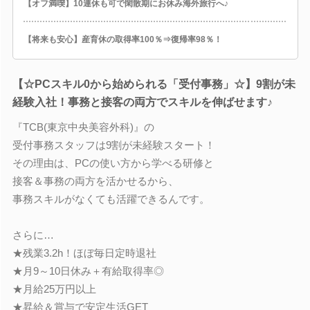
【オフ満喫】10連休も可で閑散期にお休み海外旅行へ♪
【将来も安心】産育休の取得率100％⇒復帰率98％！
【☆PCスキル0から始められる「受付事務」☆】9割が未
経験入社！事務と接客の両方でスキルを伸ばせます♪
『TCB(東京中央美容外科)』の
受付事務スタッフは9割が未経験スタート！
その理由は、PCの使い方から学べる研修と
接客＆事務の両方を活かせるから、
事務スキルがなくても活躍できるんです。
さらに…
★残業3.2h！ほぼ毎日定時退社
★月9～10日休み＋有給取得率◎
★月給25万円以上
★昇給＆賞与で安定生活GET