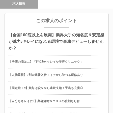
求人情報
この求人のポイント
【全国100院以上を展開】業界大手の知名度＆安定感
が魅力♪キレイになれる環境で事務デビューしません
か？
【活躍の場は…】「好立地×キレイな美容クリニック」
【人物重視】9割未経験入社！イチから学べる研修あり
【固定給＋α】賞与は設立から連続支給！手当も充実◎
【自分もキレイに♪】美容施術＆コスメの社割も好評