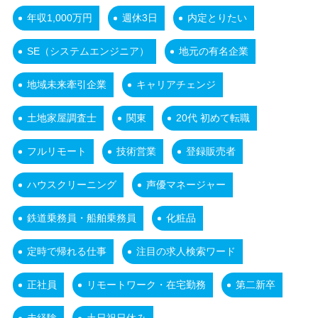
年収1,000万円
週休3日
内定とりたい
SE（システムエンジニア）
地元の有名企業
地域未来牽引企業
キャリアチェンジ
土地家屋調査士
関東
20代 初めて転職
フルリモート
技術営業
登録販売者
ハウスクリーニング
声優マネージャー
鉄道乗務員・船舶乗務員
化粧品
定時で帰れる仕事
注目の求人検索ワード
正社員
リモートワーク・在宅勤務
第二新卒