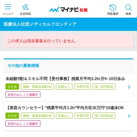
メニュー
会員登録
閲覧履歴
検索
医療法人社団メディカルフロンティア
この求人は現在募集を行っていません。
その他の募集情報
未経験9割＆スキル不問【受付事務】残業月平均3.2h/月9~10日休み
正社員
職種・業種未経験OK
転勤なし
学歴不問
第二新卒歓迎
女性のおしごと掲載中
【美容カウンセラー】*残業平均月3.2h*平均月収36万円*10連休OK
正社員
職種・業種未経験OK
転勤なし
学歴不問
第二新卒歓迎
女性のおしごと掲載中