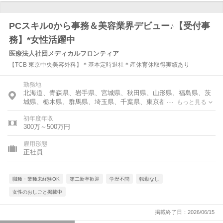
PCスキル0から事務＆美容業界デビュー♪【受付事
務】*女性活躍中
医療法人社団メディカルフロンティア
【TCB 東京中央美容外科】＊基本定時退社＊産休育休取得実績あり
勤務地
北海道、青森県、岩手県、宮城県、秋田県、山形県、福島県、茨
城県、栃木県、群馬県、埼玉県、千葉県、東京都、神奈川県、富
もっと見る
山県、石川県、福井県、新潟県、山梨県、長野県、岐阜県、静岡
初年度年収
県、愛知県、三重県、滋賀県、京都府、大阪府、奈良県、和歌山
300万～500万円
県、島根県、広島県、山口県、徳島県、香川県、愛媛県、高知
県、福岡県、佐賀県、長崎県、熊本県、大分県、宮崎県、鹿児島
雇用形態
県、沖縄県
正社員
職種・業種未経験OK
第二新卒歓迎
学歴不問
転勤なし
女性のおしごと掲載中
掲載終了日：2026/06/15